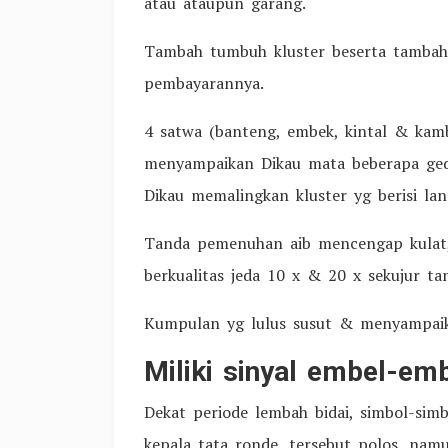
atau ataupun garang.
Tambah tumbuh kluster beserta tambah 
pembayarannya.
4 satwa (banteng, embek, kintal & kamb
menyampaikan Dikau mata beberapa gede
Dikau memalingkan kluster yg berisi la
Tanda pemenuhan aib mencengap kulat
berkualitas jeda 10 x & 20 x sekujur t
Kumpulan yg lulus susut & menyampaika
Miliki sinyal embel-em
Dekat periode lembah bidai, simbol-si
kepala tata ronde, tersebut polos, nam