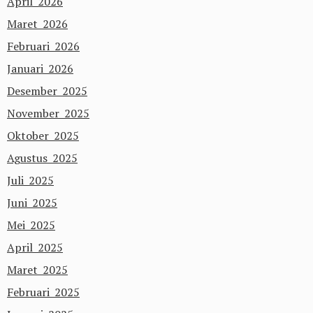
April 2026
Maret 2026
Februari 2026
Januari 2026
Desember 2025
November 2025
Oktober 2025
Agustus 2025
Juli 2025
Juni 2025
Mei 2025
April 2025
Maret 2025
Februari 2025