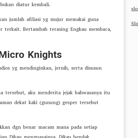
ukan diatur kembali.
slo
kan jumlah afiliasi yg mujur memakai guna
Sl
r terkait. Bertambah terasing Engkau membaca,
Micro Knights
dios yg mendinginkan, jernih, serta disusun
a tersebut, aku menderita jejak bahwasanya itu
man dekat kaki (gunung) gesper tersebut
ukkan dgn benar macam mana pada setiap
ikian Dikau menguasainya, Dikau hendak