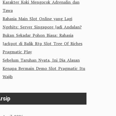
Karakter Koki Mengocok Adrenalin dan
Tawa
Rahasia Main Slot Online yang Lagi
Ngehits: Server Singapore Jadi Andalan?
Bukan Sekadar Pohon Biasa: Rahasia
Jackpot di Balik Rtp Slot Tree Of Riches
Pragmatic Play
Sebelum Taruhan Nyata, Ini Dia Alasan
Kenapa Bermain Demo Slot Pragmatic Itu
Wajib
rsip