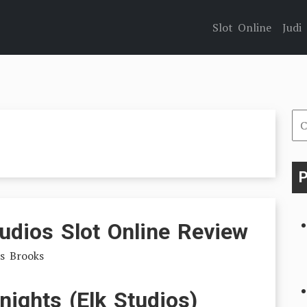
Slot Online
Judi
Car
un
P
udios Slot Online Review
s Brooks
nights (Elk Studios)