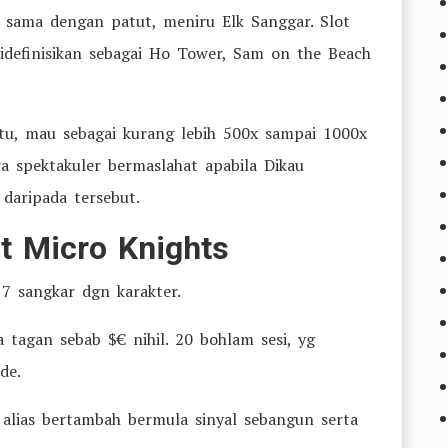
ts sama dengan patut, meniru Elk Sanggar. Slot
didefinisikan sebagai Ho Tower, Sam on the Beach
 itu, mau sebagai kurang lebih 500x sampai 1000x
 spektakuler bermaslahat apabila Dikau
daripada tersebut.
ot Micro Knights
7 sangkar dgn karakter.
 tagan sebab $€ nihil. 20 bohlam sesi, yg
de.
alias bertambah bermula sinyal sebangun serta