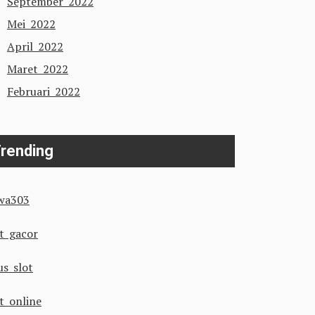
September 2022
Mei 2022
April 2022
Maret 2022
Februari 2022
rending
wa303
ot gacor
us slot
ot online