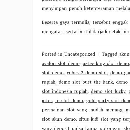
menyimpan penuh ketenteraman melalui
Beserta gaya termulia, tersebut engga
mengatasi serta bertolak (jadi cetak bir
Posted in
Uncategorized
Tagged
akun
avalon slot demo
,
aztec king slot demo
slot demo
,
cubes 2 demo slot
,
demo gam
rupiah
,
demo slot bust the bank
,
demo s
slot indonesia rupiah
,
demo slot lucky
,
joker
,
fc slot demo
,
gold party slot de
permainan slot yang mudah menang
,
m
slot akun demo
,
situs judi slot yang te
yang deposit pulsa tanpa potongan
,
sl