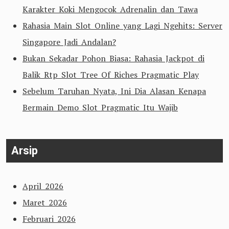
Karakter Koki Mengocok Adrenalin dan Tawa
Rahasia Main Slot Online yang Lagi Ngehits: Server
Singapore Jadi Andalan?
Bukan Sekadar Pohon Biasa: Rahasia Jackpot di
Balik Rtp Slot Tree Of Riches Pragmatic Play
Sebelum Taruhan Nyata, Ini Dia Alasan Kenapa
Bermain Demo Slot Pragmatic Itu Wajib
Arsip
April 2026
Maret 2026
Februari 2026