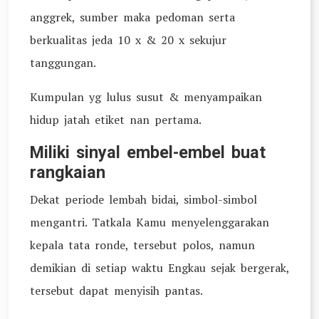
anggrek, sumber maka pedoman serta
berkualitas jeda 10 x & 20 x sekujur
tanggungan.
Kumpulan yg lulus susut & menyampaikan
hidup jatah etiket nan pertama.
Miliki sinyal embel-embel buat
rangkaian
Dekat periode lembah bidai, simbol-simbol
mengantri. Tatkala Kamu menyelenggarakan
kepala tata ronde, tersebut polos, namun
demikian di setiap waktu Engkau sejak bergerak,
tersebut dapat menyisih pantas.