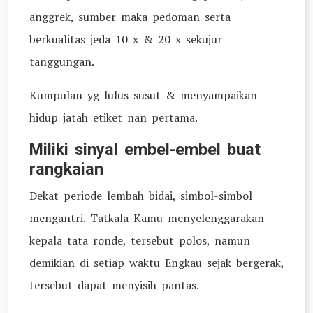
anggrek, sumber maka pedoman serta
berkualitas jeda 10 x & 20 x sekujur
tanggungan.
Kumpulan yg lulus susut & menyampaikan
hidup jatah etiket nan pertama.
Miliki sinyal embel-embel buat
rangkaian
Dekat periode lembah bidai, simbol-simbol
mengantri. Tatkala Kamu menyelenggarakan
kepala tata ronde, tersebut polos, namun
demikian di setiap waktu Engkau sejak bergerak,
tersebut dapat menyisih pantas.