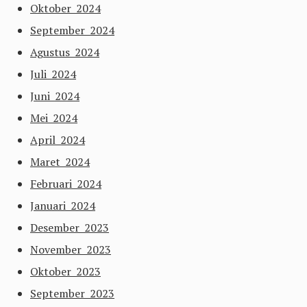
Oktober 2024
September 2024
Agustus 2024
Juli 2024
Juni 2024
Mei 2024
April 2024
Maret 2024
Februari 2024
Januari 2024
Desember 2023
November 2023
Oktober 2023
September 2023