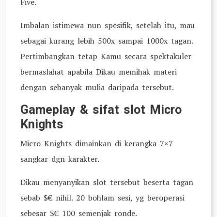
Five.
Imbalan istimewa nun spesifik, setelah itu, mau
sebagai kurang lebih 500x sampai 1000x tagan.
Pertimbangkan tetap Kamu secara spektakuler
bermaslahat apabila Dikau memihak materi
dengan sebanyak mulia daripada tersebut.
Gameplay & sifat slot Micro
Knights
Micro Knights dimainkan di kerangka 7×7
sangkar dgn karakter.
Dikau menyanyikan slot tersebut beserta tagan
sebab $€ nihil. 20 bohlam sesi, yg beroperasi
sebesar $€ 100 semenjak ronde.