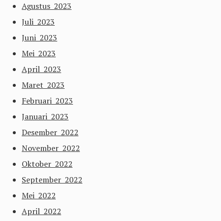
Agustus 2023
Juli 2023
Juni 2023
Mei 2023
April 2023
Maret 2023
Februari 2023
Januari 2023
Desember 2022
November 2022
Oktober 2022
September 2022
Mei 2022
April 2022