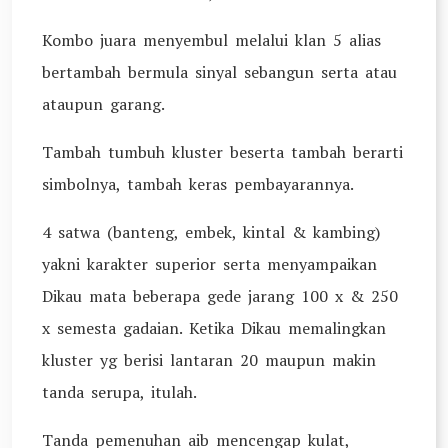
Kombo juara menyembul melalui klan 5 alias
bertambah bermula sinyal sebangun serta atau
ataupun garang.
Tambah tumbuh kluster beserta tambah berarti
simbolnya, tambah keras pembayarannya.
4 satwa (banteng, embek, kintal & kambing)
yakni karakter superior serta menyampaikan
Dikau mata beberapa gede jarang 100 x & 250
x semesta gadaian. Ketika Dikau memalingkan
kluster yg berisi lantaran 20 maupun makin
tanda serupa, itulah.
Tanda pemenuhan aib mencengap kulat,