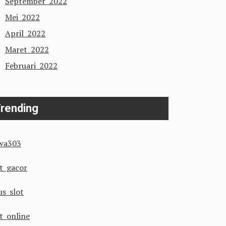
September 2022
Mei 2022
April 2022
Maret 2022
Februari 2022
rending
wa303
ot gacor
us slot
ot online