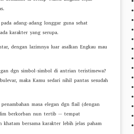
s.
n pada adang-adang longgar guna sehat
pada karakter yang serupa.
intar, dengan lazimnya luar asalkan Engkau mau
an dgn simbol-simbol di antrian teristimewa?
 bulevar, maka Kamu sedari nihil pantas sesudah
penambahan masa elegan dgn flail (dengan
iklim berkorban nun tertib — tempat
n khatam bersama karakter lebih jelas paham