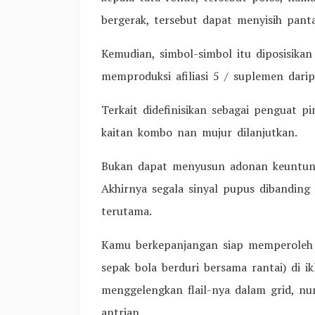
bergerak, tersebut dapat menyisih panta
Kemudian, simbol-simbol itu diposisika
memproduksi afiliasi 5 / suplemen dari
Terkait didefinisikan sebagai penguat p
kaitan kombo nan mujur dilanjutkan.
Bukan dapat menyusun adonan keuntung
Akhirnya segala sinyal pupus dibanding
terutama.
Kamu berkepanjangan siap memperoleh 
sepak bola berduri bersama rantai) di 
menggelengkan flail-nya dalam grid, nu
antrian.