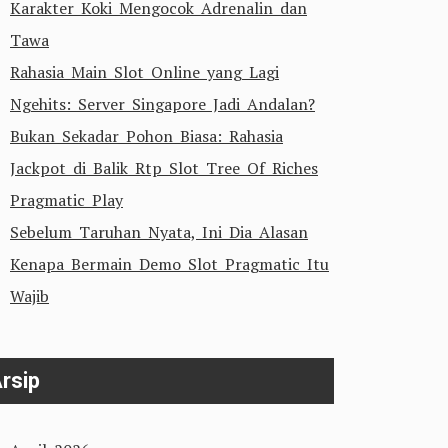
Karakter Koki Mengocok Adrenalin dan
Tawa
Rahasia Main Slot Online yang Lagi
Ngehits: Server Singapore Jadi Andalan?
Bukan Sekadar Pohon Biasa: Rahasia
Jackpot di Balik Rtp Slot Tree Of Riches
Pragmatic Play
Sebelum Taruhan Nyata, Ini Dia Alasan
Kenapa Bermain Demo Slot Pragmatic Itu
Wajib
rsip