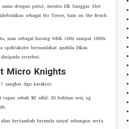
ts sama dengan patut, meniru Elk Sanggar. Slot
didefinisikan sebagai Ho Tower, Sam on the Beach
 itu, mau sebagai kurang lebih 500x sampai 1000x
 spektakuler bermaslahat apabila Dikau
daripada tersebut.
ot Micro Knights
7 sangkar dgn karakter.
 tagan sebab $€ nihil. 20 bohlam sesi, yg
de.
alias bertambah bermula sinyal sebangun serta