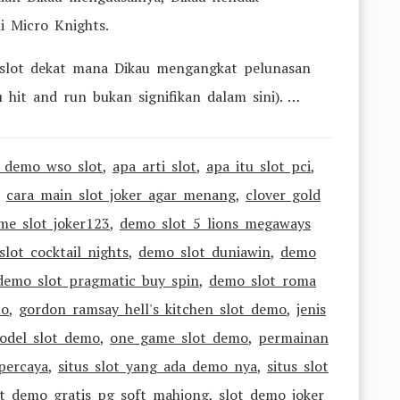
 Micro Knights.
k slot dekat mana Dikau mengangkat pelunasan
u hit and run bukan signifikan dalam sini). …
 demo wso slot
,
apa arti slot
,
apa itu slot pci
,
,
cara main slot joker agar menang
,
clover gold
e slot joker123
,
demo slot 5 lions megaways
lot cocktail nights
,
demo slot duniawin
,
demo
demo slot pragmatic buy spin
,
demo slot roma
mo
,
gordon ramsay hell's kitchen slot demo
,
jenis
odel slot demo
,
one game slot demo
,
permainan
rpercaya
,
situs slot yang ada demo nya
,
situs slot
ot demo gratis pg soft mahjong
,
slot demo joker