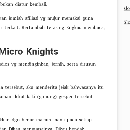
ukan diatur kembali.
slo
kan jumlah afiliasi yg mujur memakai guna
Sl
r terkait. Bertambah terasing Engkau membaca,
Micro Knights
dios yg mendinginkan, jernih, serta disusun
a tersebut, aku menderita jejak bahwasanya itu
man dekat kaki (gunung) gesper tersebut
ukkan dgn benar macam mana pada setiap
ikian Dikau menguasainya, Dikau hendak