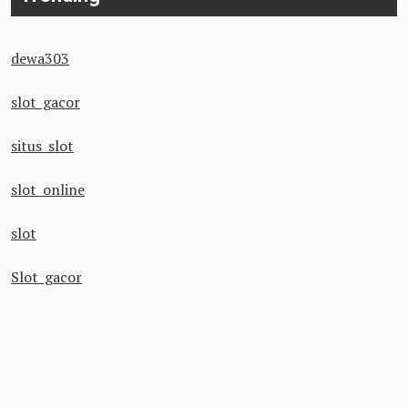
dewa303
slot gacor
situs slot
slot online
slot
Slot gacor