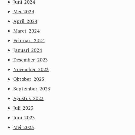
Juni 2024
Mei 2024
April 2024
Maret 2024
Februari 2024
Januari 2024
Desember 2023
November 2023
Oktober 2023
September 2023
Agustus 2023
Juli 2023
Juni 2023
Mei 2023