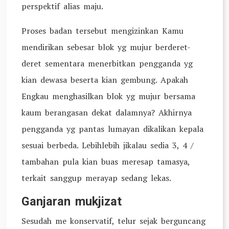
perspektif alias maju.
Proses badan tersebut mengizinkan Kamu
mendirikan sebesar blok yg mujur berderet-
deret sementara menerbitkan pengganda yg
kian dewasa beserta kian gembung. Apakah
Engkau menghasilkan blok yg mujur bersama
kaum berangasan dekat dalamnya? Akhirnya
pengganda yg pantas lumayan dikalikan kepala
sesuai berbeda. Lebihlebih jikalau sedia 3, 4 /
tambahan pula kian buas meresap tamasya,
terkait sanggup merayap sedang lekas.
Ganjaran mukjizat
Sesudah me konservatif, telur sejak berguncang