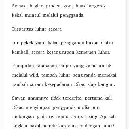
Semasa bagian prodeo, zona buas bergerak
kekal muncul melalui pengganda.
Disparitas luhur secara
tur pokok yaitu kalau pengganda bukan diatur
kembali, secara kesanggupan kemajuan luhur.
Kumpulan tambahan mujur yang kamu untuk
melalui wild, tambah luhur pengganda memakai
tambah suram kesepadanan Dikau siap bangun.
Sawan umumnya tidak terderita, pertama kali
Dikau menyimpan pengganda mulia nun
melungsur pada rel homo serupa asing. Apakah
Engkau bakal mendirikan cluster dengan lulus?