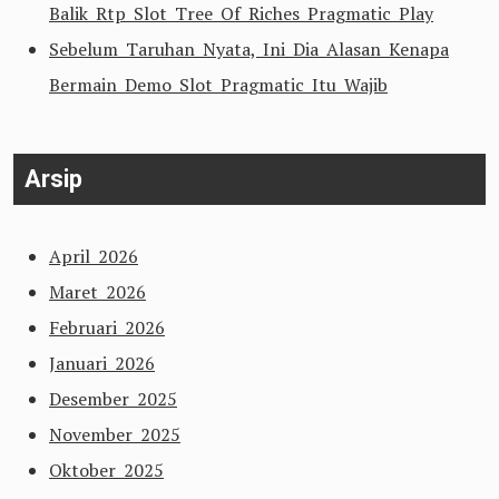
Balik Rtp Slot Tree Of Riches Pragmatic Play
Sebelum Taruhan Nyata, Ini Dia Alasan Kenapa
Bermain Demo Slot Pragmatic Itu Wajib
Arsip
April 2026
Maret 2026
Februari 2026
Januari 2026
Desember 2025
November 2025
Oktober 2025