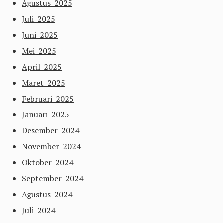
Agustus 2025
Juli 2025
Juni 2025
Mei 2025
April 2025
Maret 2025
Februari 2025
Januari 2025
Desember 2024
November 2024
Oktober 2024
September 2024
Agustus 2024
Juli 2024