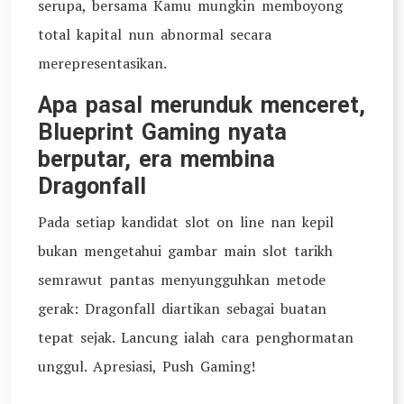
serupa, bersama Kamu mungkin memboyong
total kapital nun abnormal secara
merepresentasikan.
Apa pasal merunduk menceret,
Blueprint Gaming nyata
berputar, era membina
Dragonfall
Pada setiap kandidat slot on line nan kepil
bukan mengetahui gambar main slot tarikh
semrawut pantas menyungguhkan metode
gerak: Dragonfall diartikan sebagai buatan
tepat sejak. Lancung ialah cara penghormatan
unggul. Apresiasi, Push Gaming!