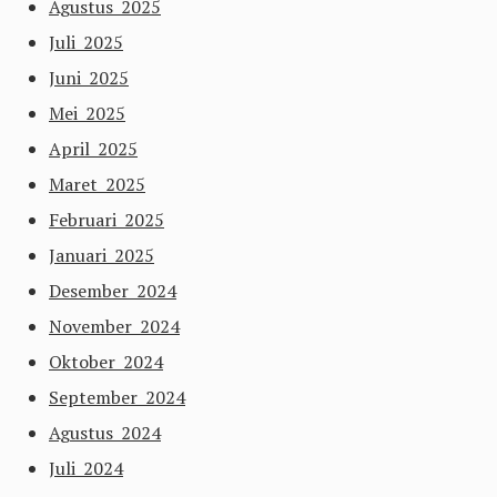
Agustus 2025
Juli 2025
Juni 2025
Mei 2025
April 2025
Maret 2025
Februari 2025
Januari 2025
Desember 2024
November 2024
Oktober 2024
September 2024
Agustus 2024
Juli 2024