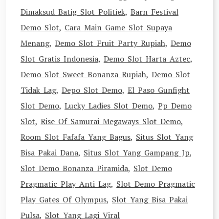
Dimaksud Batig Slot Politiek
,
Barn Festival
Demo Slot
,
Cara Main Game Slot Supaya
Menang
,
Demo Slot Fruit Party Rupiah
,
Demo
Slot Gratis Indonesia
,
Demo Slot Harta Aztec
,
Demo Slot Sweet Bonanza Rupiah
,
Demo Slot
Tidak Lag
,
Depo Slot Demo
,
El Paso Gunfight
Slot Demo
,
Lucky Ladies Slot Demo
,
Pp Demo
Slot
,
Rise Of Samurai Megaways Slot Demo
,
Room Slot Fafafa Yang Bagus
,
Situs Slot Yang
Bisa Pakai Dana
,
Situs Slot Yang Gampang Jp
,
Slot Demo Bonanza Piramida
,
Slot Demo
Pragmatic Play Anti Lag
,
Slot Demo Pragmatic
Play Gates Of Olympus
,
Slot Yang Bisa Pakai
Pulsa
,
Slot Yang Lagi Viral