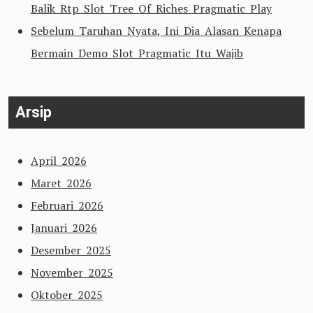
Balik Rtp Slot Tree Of Riches Pragmatic Play
Sebelum Taruhan Nyata, Ini Dia Alasan Kenapa
Bermain Demo Slot Pragmatic Itu Wajib
Arsip
April 2026
Maret 2026
Februari 2026
Januari 2026
Desember 2025
November 2025
Oktober 2025