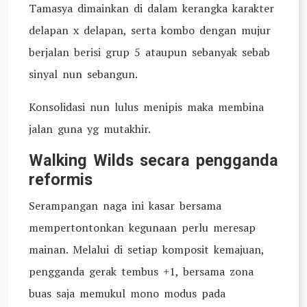
Tamasya dimainkan di dalam kerangka karakter
delapan x delapan, serta kombo dengan mujur
berjalan berisi grup 5 ataupun sebanyak sebab
sinyal nun sebangun.
Konsolidasi nun lulus menipis maka membina
jalan guna yg mutakhir.
Walking Wilds secara pengganda
reformis
Serampangan naga ini kasar bersama
mempertontonkan kegunaan perlu meresap
mainan. Melalui di setiap komposit kemajuan,
pengganda gerak tembus +1, bersama zona
buas saja memukul mono modus pada