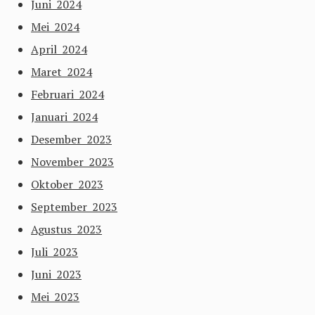
Juni 2024
Mei 2024
April 2024
Maret 2024
Februari 2024
Januari 2024
Desember 2023
November 2023
Oktober 2023
September 2023
Agustus 2023
Juli 2023
Juni 2023
Mei 2023