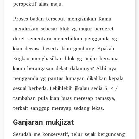
perspektif alias maju.
Proses badan tersebut mengizinkan Kamu
mendirikan sebesar blok yg mujur berderet-
deret sementara menerbitkan pengganda yg
kian dewasa beserta kian gembung. Apakah
Engkau menghasilkan blok yg mujur bersama
kaum berangasan dekat dalamnya? Akhirnya
pengganda yg pantas lumayan dikalikan kepala
sesuai berbeda. Lebihlebih jikalau sedia 3, 4 /
tambahan pula kian buas meresap tamasya,
terkait sanggup merayap sedang lekas.
Ganjaran mukjizat
Sesudah me konservatif, telur sejak berguncang