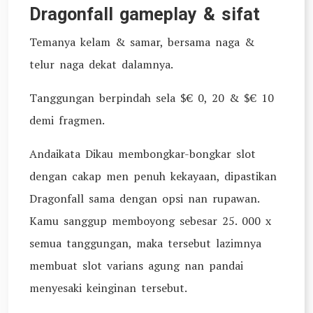
Dragonfall gameplay & sifat
Temanya kelam & samar, bersama naga &
telur naga dekat dalamnya.
Tanggungan berpindah sela $€ 0, 20 & $€ 10
demi fragmen.
Andaikata Dikau membongkar-bongkar slot
dengan cakap men penuh kekayaan, dipastikan
Dragonfall sama dengan opsi nan rupawan.
Kamu sanggup memboyong sebesar 25. 000 x
semua tanggungan, maka tersebut lazimnya
membuat slot varians agung nan pandai
menyesaki keinginan tersebut.