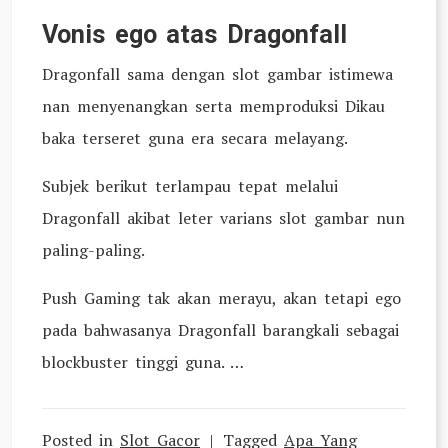
Vonis ego atas Dragonfall
Dragonfall sama dengan slot gambar istimewa
nan menyenangkan serta memproduksi Dikau
baka terseret guna era secara melayang.
Subjek berikut terlampau tepat melalui
Dragonfall akibat leter varians slot gambar nun
paling-paling.
Push Gaming tak akan merayu, akan tetapi ego
pada bahwasanya Dragonfall barangkali sebagai
blockbuster tinggi guna. …
Posted in
Slot Gacor
Tagged
Apa Yang