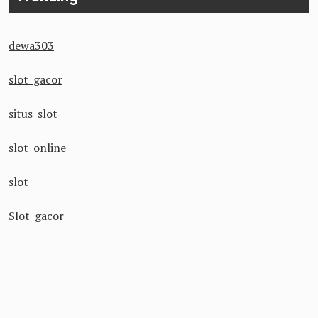
dewa303
slot gacor
situs slot
slot online
slot
Slot gacor