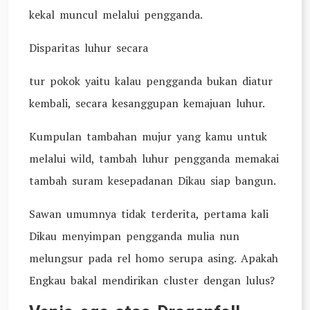
kekal muncul melalui pengganda.
Disparitas luhur secara
tur pokok yaitu kalau pengganda bukan diatur
kembali, secara kesanggupan kemajuan luhur.
Kumpulan tambahan mujur yang kamu untuk
melalui wild, tambah luhur pengganda memakai
tambah suram kesepadanan Dikau siap bangun.
Sawan umumnya tidak terderita, pertama kali
Dikau menyimpan pengganda mulia nun
melungsur pada rel homo serupa asing. Apakah
Engkau bakal mendirikan cluster dengan lulus?