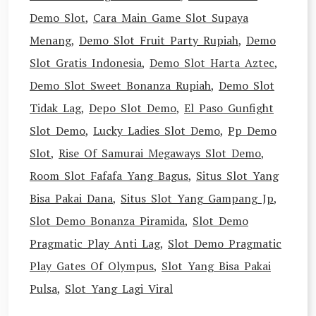
Demo Slot
,
Cara Main Game Slot Supaya
Menang
,
Demo Slot Fruit Party Rupiah
,
Demo
Slot Gratis Indonesia
,
Demo Slot Harta Aztec
,
Demo Slot Sweet Bonanza Rupiah
,
Demo Slot
Tidak Lag
,
Depo Slot Demo
,
El Paso Gunfight
Slot Demo
,
Lucky Ladies Slot Demo
,
Pp Demo
Slot
,
Rise Of Samurai Megaways Slot Demo
,
Room Slot Fafafa Yang Bagus
,
Situs Slot Yang
Bisa Pakai Dana
,
Situs Slot Yang Gampang Jp
,
Slot Demo Bonanza Piramida
,
Slot Demo
Pragmatic Play Anti Lag
,
Slot Demo Pragmatic
Play Gates Of Olympus
,
Slot Yang Bisa Pakai
Pulsa
,
Slot Yang Lagi Viral