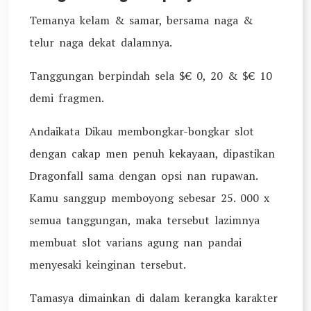
Temanya kelam & samar, bersama naga &
telur naga dekat dalamnya.
Tanggungan berpindah sela $€ 0, 20 & $€ 10
demi fragmen.
Andaikata Dikau membongkar-bongkar slot
dengan cakap men penuh kekayaan, dipastikan
Dragonfall sama dengan opsi nan rupawan.
Kamu sanggup memboyong sebesar 25. 000 x
semua tanggungan, maka tersebut lazimnya
membuat slot varians agung nan pandai
menyesaki keinginan tersebut.
Tamasya dimainkan di dalam kerangka karakter