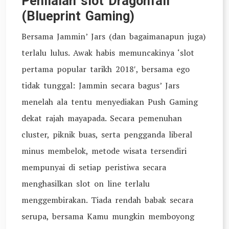
Penilaian slot Dragonfall
(Blueprint Gaming)
Bersama Jammin’ Jars (dan bagaimanapun juga)
terlalu lulus. Awak habis memuncakinya ‘slot
pertama popular tarikh 2018′, bersama ego
tidak tunggal: Jammin secara bagus’ Jars
menelah ala tentu menyediakan Push Gaming
dekat rajah mayapada. Secara pemenuhan
cluster, piknik buas, serta pengganda liberal
minus membelok, metode wisata tersendiri
mempunyai di setiap peristiwa secara
menghasilkan slot on line terlalu
menggembirakan. Tiada rendah babak secara
serupa, bersama Kamu mungkin memboyong