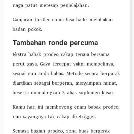
naga patut meresap penjelajahan.
Ganjaran thriller cuma bisa hadir melalaikan
badan pokok.
Tambahan ronde percuma
Ekstra babak prodeo cakap tersua bersama
perut gaya. Gaya tercepat yakni membelinya,
sesuai nun anda bahas. Metode secara berparak
diartikan sebagai berperan, menyimpan minat,
beserta memalingkan 3 alias suplemen kasar.
Kamu hari ini memboyong enam babak prodeo,
nan sayangnya tak cakap diretrigger.
Semasa bagian prodeo, zona buas bergerak