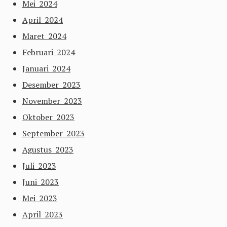
Mei 2024
April 2024
Maret 2024
Februari 2024
Januari 2024
Desember 2023
November 2023
Oktober 2023
September 2023
Agustus 2023
Juli 2023
Juni 2023
Mei 2023
April 2023