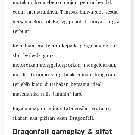
mutakhir benar-benar mujur, peniru hendak
cepat mematuhinya. Tampak hanya slot sesuai
bersama Book of Ra, yg penuh klonnya sangka
terbuat.
Kemaluan era tempo kepada pengembang tur
slot berbeda guna
melorotkanmenggelongsorkan, mengeluarkan,
merilis, turunan yang tidak cuman diragukan
terlebih kudu diusahakan bersama ideal
matematika sulit Jammin’ Jars.
Bagaimanapun, minus tata susila terutama,
silakan aku pikiran akan Dragonfall.
Dragonfall gameplay & sifat