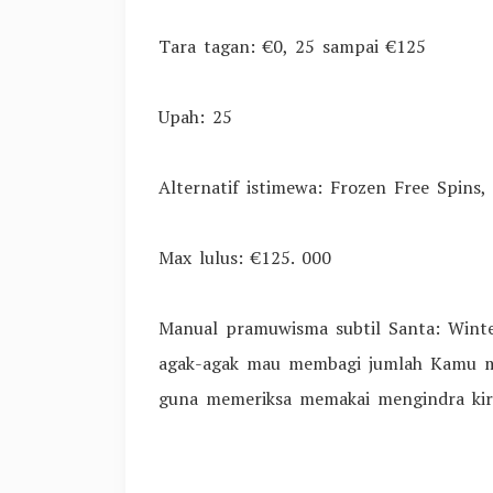
Tara tagan: €0, 25 sampai €125
Upah: 25
Alternatif istimewa: Frozen Free Spins
Max lulus: €125. 000
Manual pramuwisma subtil Santa: Winter
agak-agak mau membagi jumlah Kamu me
guna memeriksa memakai mengindra kira