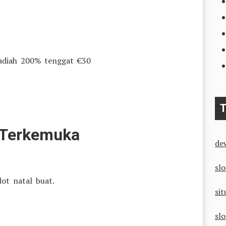
adiah 200% tenggat €30
T
l Terkemuka
de
sl
lot natal buat.
sit
sl