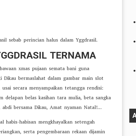
sil sebab perincian halus dalam Yggdrasil.
YGGDRASIL TERNAMA
mbawaan xmas pujaan semata bani guna
ki Dikau bermaslahat dalam gambar main slot
u usai secara menyampaikan tetangga rendisi:
m delapan belas kasihan tara mulia, beta sangka
a abdi bersama Dikau, Amat nyaman Natal!…
A
l habis-habisan mengkhayalkan setengah
meriangkan, serta pengembaraan rekaan dijamin