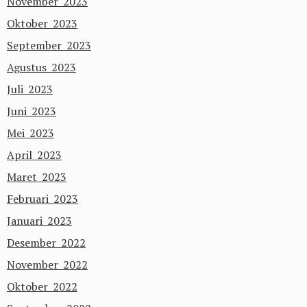
November 2023
Oktober 2023
September 2023
Agustus 2023
Juli 2023
Juni 2023
Mei 2023
April 2023
Maret 2023
Februari 2023
Januari 2023
Desember 2022
November 2022
Oktober 2022