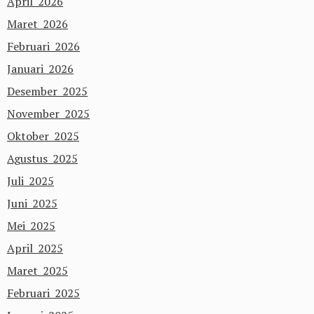
April 2026
Maret 2026
Februari 2026
Januari 2026
Desember 2025
November 2025
Oktober 2025
Agustus 2025
Juli 2025
Juni 2025
Mei 2025
April 2025
Maret 2025
Februari 2025