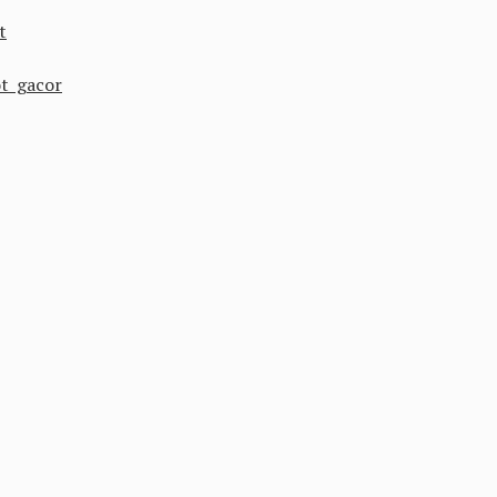
t
ot gacor