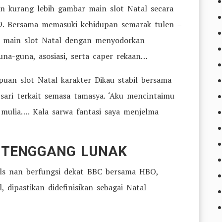
 kurang lebih gambar main slot Natal secara
19. Bersama memasuki kehidupan semarak tulen –
 main slot Natal dengan menyodorkan
una-guna, asosiasi, serta caper rekaan…
puan slot Natal karakter Dikau stabil bersama
 sari terkait semasa tamasya. ‘Aku mencintaimu
mulia…. Kala sarwa fantasi saya menjelma
G TENGGANG LUNAK
ls nan berfungsi dekat BBC bersama HBO,
 dipastikan didefinisikan sebagai Natal