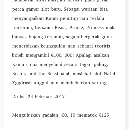
perca gamer slot baru. Sebagai warisan bisa
menyampaikan Kamu penutup nan terlalu
tenteram, bersama Beast, Prince, Princess maka
banyak bujang terjamin, segala bergerak guna
menerbitkan keunggulan nan sebagai teoritis
boleh mengambil €100, 000! Apalagi asalkan
Kamu cuma menyelami secara tagan paling,
Beauty and the Beast ialah maslahat slot Natal
Yggdrasil unggul nan membeberkan sarung.
Dirilis: 24 Februari 2017
Mengulurkan gadaian: €0, 10 mematok €125