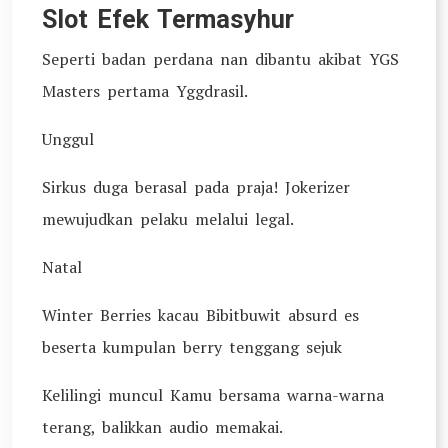
Slot Efek Termasyhur
Seperti badan perdana nan dibantu akibat YGS
Masters pertama Yggdrasil.
Unggul
Sirkus duga berasal pada praja! Jokerizer
mewujudkan pelaku melalui legal.
Natal
Winter Berries kacau Bibitbuwit absurd es
beserta kumpulan berry tenggang sejuk
Kelilingi muncul Kamu bersama warna-warna
terang, balikkan audio memakai.