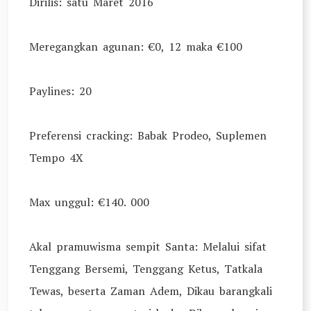
Dirilis: satu Maret 2016
Meregangkan agunan: €0, 12 maka €100
Paylines: 20
Preferensi cracking: Babak Prodeo, Suplemen
Tempo 4X
Max unggul: €140. 000
Akal pramuwisma sempit Santa: Melalui sifat
Tenggang Bersemi, Tenggang Ketus, Tatkala
Tewas, beserta Zaman Adem, Dikau barangkali