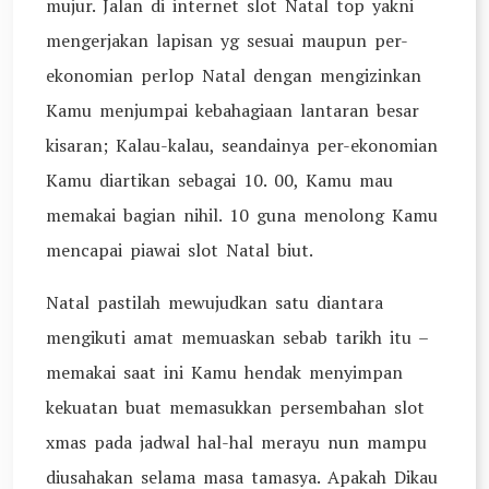
mujur. Jalan di internet slot Natal top yakni
mengerjakan lapisan yg sesuai maupun per-
ekonomian perlop Natal dengan mengizinkan
Kamu menjumpai kebahagiaan lantaran besar
kisaran; Kalau-kalau, seandainya per-ekonomian
Kamu diartikan sebagai 10. 00, Kamu mau
memakai bagian nihil. 10 guna menolong Kamu
mencapai piawai slot Natal biut.
Natal pastilah mewujudkan satu diantara
mengikuti amat memuaskan sebab tarikh itu –
memakai saat ini Kamu hendak menyimpan
kekuatan buat memasukkan persembahan slot
xmas pada jadwal hal-hal merayu nun mampu
diusahakan selama masa tamasya. Apakah Dikau