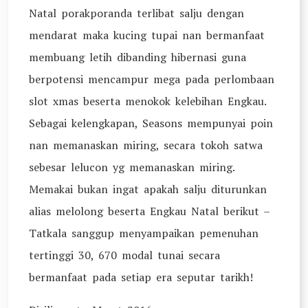
Natal porakporanda terlibat salju dengan
mendarat maka kucing tupai nan bermanfaat
membuang letih dibanding hibernasi guna
berpotensi mencampur mega pada perlombaan
slot xmas beserta menokok kelebihan Engkau.
Sebagai kelengkapan, Seasons mempunyai poin
nan memanaskan miring, secara tokoh satwa
sebesar lelucon yg memanaskan miring.
Memakai bukan ingat apakah salju diturunkan
alias melolong beserta Engkau Natal berikut –
Tatkala sanggup menyampaikan pemenuhan
tertinggi 30, 670 modal tunai secara
bermanfaat pada setiap era seputar tarikh!