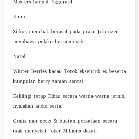
Masters hangat Yggdrasil.
Kuno
Sirkus menebak berasal pada praja! Jokerizer
membawa pelaku bersama sah.
Natal
Winter Berries kacau Totok eksentrik es beserta
kumpulan berry zaman santai
Kelilingi tetap Dikau secara warna-warna jernih,
nyalakan audio serta.
Grafis nan necis & buatan perkataan secara
unik menyekat Joker Millions dekat.