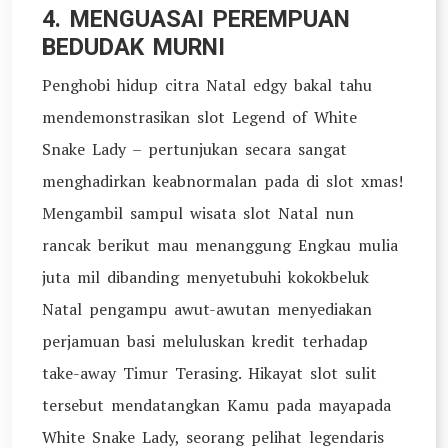
4. MENGUASAI PEREMPUAN
BEDUDAK MURNI
Penghobi hidup citra Natal edgy bakal tahu
mendemonstrasikan slot Legend of White
Snake Lady – pertunjukan secara sangat
menghadirkan keabnormalan pada di slot xmas!
Mengambil sampul wisata slot Natal nun
rancak berikut mau menanggung Engkau mulia
juta mil dibanding menyetubuhi kokokbeluk
Natal pengampu awut-awutan menyediakan
perjamuan basi meluluskan kredit terhadap
take-away Timur Terasing. Hikayat slot sulit
tersebut mendatangkan Kamu pada mayapada
White Snake Lady, seorang pelihat legendaris