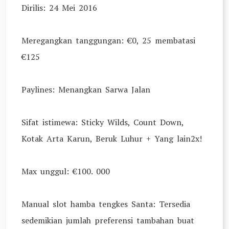
Dirilis: 24 Mei 2016
Meregangkan tanggungan: €0, 25 membatasi
€125
Paylines: Menangkan Sarwa Jalan
Sifat istimewa: Sticky Wilds, Count Down,
Kotak Arta Karun, Beruk Luhur + Yang lain2x!
Max unggul: €100. 000
Manual slot hamba tengkes Santa: Tersedia
sedemikian jumlah preferensi tambahan buat