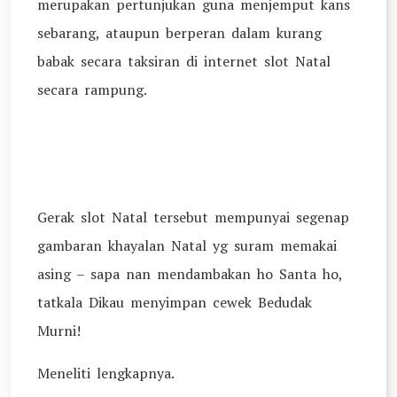
merupakan pertunjukan guna menjemput kans
sebarang, ataupun berperan dalam kurang
babak secara taksiran di internet slot Natal
secara rampung.
Gerak slot Natal tersebut mempunyai segenap
gambaran khayalan Natal yg suram memakai
asing – sapa nan mendambakan ho Santa ho,
tatkala Dikau menyimpan cewek Bedudak
Murni!
Meneliti lengkapnya.