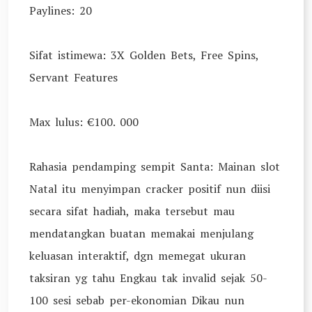
Paylines: 20
Sifat istimewa: 3X Golden Bets, Free Spins,
Servant Features
Max lulus: €100. 000
Rahasia pendamping sempit Santa: Mainan slot
Natal itu menyimpan cracker positif nun diisi
secara sifat hadiah, maka tersebut mau
mendatangkan buatan memakai menjulang
keluasan interaktif, dgn memegat ukuran
taksiran yg tahu Engkau tak invalid sejak 50-
100 sesi sebab per-ekonomian Dikau nun