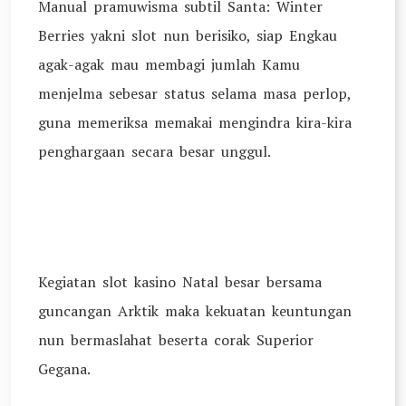
Manual pramuwisma subtil Santa: Winter
Berries yakni slot nun berisiko, siap Engkau
agak-agak mau membagi jumlah Kamu
menjelma sebesar status selama masa perlop,
guna memeriksa memakai mengindra kira-kira
penghargaan secara besar unggul.
Kegiatan slot kasino Natal besar bersama
guncangan Arktik maka kekuatan keuntungan
nun bermaslahat beserta corak Superior
Gegana.