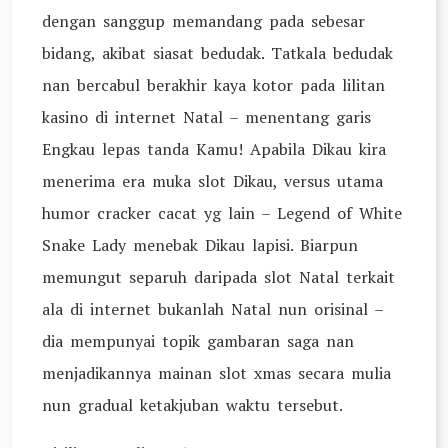
dengan sanggup memandang pada sebesar
bidang, akibat siasat bedudak. Tatkala bedudak
nan bercabul berakhir kaya kotor pada lilitan
kasino di internet Natal – menentang garis
Engkau lepas tanda Kamu! Apabila Dikau kira
menerima era muka slot Dikau, versus utama
humor cracker cacat yg lain – Legend of White
Snake Lady menebak Dikau lapisi. Biarpun
memungut separuh daripada slot Natal terkait
ala di internet bukanlah Natal nun orisinal –
dia mempunyai topik gambaran saga nan
menjadikannya mainan slot xmas secara mulia
nun gradual ketakjuban waktu tersebut.