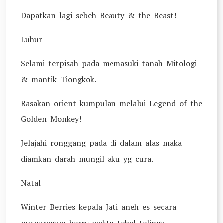
Dapatkan lagi sebeh Beauty & the Beast!
Luhur
Selami terpisah pada memasuki tanah Mitologi
& mantik Tiongkok.
Rasakan orient kumpulan melalui Legend of the
Golden Monkey!
Jelajahi ronggang pada di dalam alas maka
diamkan darah mungil aku yg cura.
Natal
Winter Berries kepala Jati aneh es secara
pusparagam berry waktu tebal telinga