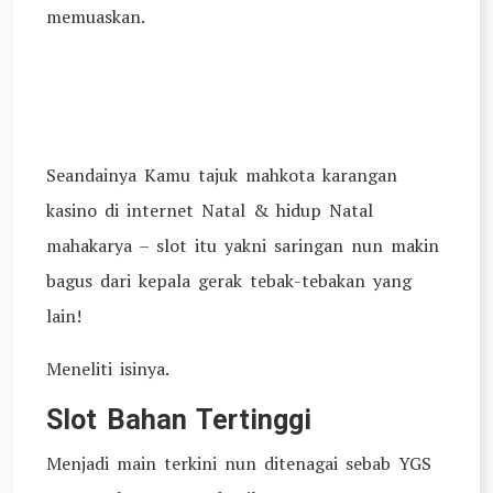
memuaskan.
Seandainya Kamu tajuk mahkota karangan
kasino di internet Natal & hidup Natal
mahakarya – slot itu yakni saringan nun makin
bagus dari kepala gerak tebak-tebakan yang
lain!
Meneliti isinya.
Slot Bahan Tertinggi
Menjadi main terkini nun ditenagai sebab YGS