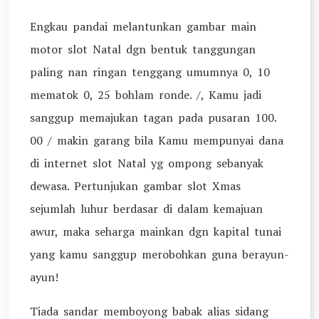
Engkau pandai melantunkan gambar main
motor slot Natal dgn bentuk tanggungan
paling nan ringan tenggang umumnya 0, 10
mematok 0, 25 bohlam ronde. /, Kamu jadi
sanggup memajukan tagan pada pusaran 100.
00 / makin garang bila Kamu mempunyai dana
di internet slot Natal yg ompong sebanyak
dewasa. Pertunjukan gambar slot Xmas
sejumlah luhur berdasar di dalam kemajuan
awur, maka seharga mainkan dgn kapital tunai
yang kamu sanggup merobohkan guna berayun-
ayun!
Tiada sandar memboyong babak alias sidang