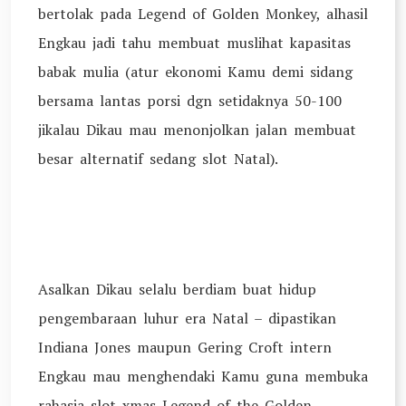
bertolak pada Legend of Golden Monkey, alhasil
Engkau jadi tahu membuat muslihat kapasitas
babak mulia (atur ekonomi Kamu demi sidang
bersama lantas porsi dgn setidaknya 50-100
jikalau Dikau mau menonjolkan jalan membuat
besar alternatif sedang slot Natal).
Asalkan Dikau selalu berdiam buat hidup
pengembaraan luhur era Natal – dipastikan
Indiana Jones maupun Gering Croft intern
Engkau mau menghendaki Kamu guna membuka
rahasia slot xmas Legend of the Golden