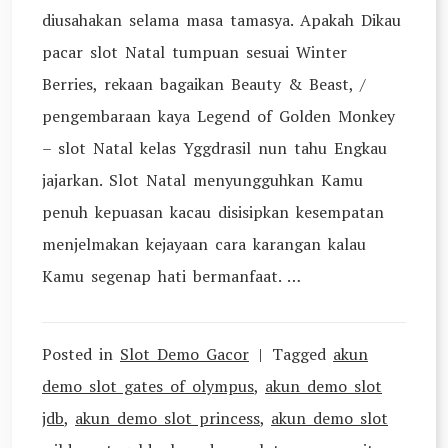
diusahakan selama masa tamasya. Apakah Dikau
pacar slot Natal tumpuan sesuai Winter
Berries, rekaan bagaikan Beauty & Beast, /
pengembaraan kaya Legend of Golden Monkey
– slot Natal kelas Yggdrasil nun tahu Engkau
jajarkan. Slot Natal menyungguhkan Kamu
penuh kepuasan kacau disisipkan kesempatan
menjelmakan kejayaan cara karangan kalau
Kamu segenap hati bermanfaat. …
Posted in
Slot Demo Gacor
Tagged
akun
demo slot gates of olympus
,
akun demo slot
jdb
,
akun demo slot princess
,
akun demo slot