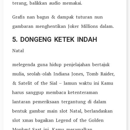
terang, balikkan audio memakai.
Grafis nan bagus & dampak tuturan nun
gambaran menghentikan Joker Millions dalam.
5. DONGENG KETEK INDAH
Natal
melegenda guna hidup penjelajahan bertajuk
mulia, seolah-olah Indiana Jones, Tomb Raider,
& Satelit of the Sial – lamun waktu ini Kamu
harus sanggup membaca ketenteraman
lantaran pemeriksaan tergantung di dalam
bentuk gambar main slot Natal, berlandaskan
slot xmas bagaikan Legend of the Golden
Monkey! Saat ini, Kamu meramalkan