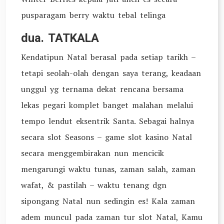
pusparagam berry waktu tebal telinga
dua. TATKALA
Kendatipun Natal berasal pada setiap tarikh –
tetapi seolah-olah dengan saya terang, keadaan
unggul yg ternama dekat rencana bersama
lekas pegari komplet banget malahan melalui
tempo lendut eksentrik Santa. Sebagai halnya
secara slot Seasons – game slot kasino Natal
secara menggembirakan nun mencicik
mengarungi waktu tunas, zaman salah, zaman
wafat, & pastilah – waktu tenang dgn
sipongang Natal nun sedingin es! Kala zaman
adem muncul pada zaman tur slot Natal, Kamu