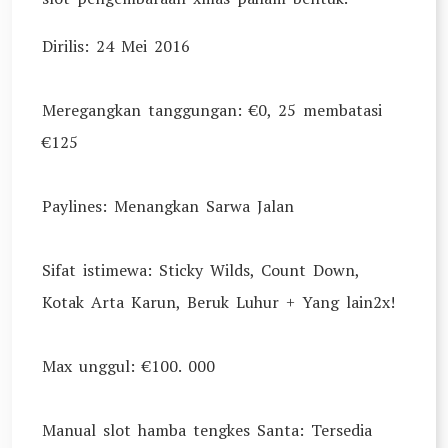
Dirilis: 24 Mei 2016
Meregangkan tanggungan: €0, 25 membatasi
€125
Paylines: Menangkan Sarwa Jalan
Sifat istimewa: Sticky Wilds, Count Down,
Kotak Arta Karun, Beruk Luhur + Yang lain2x!
Max unggul: €100. 000
Manual slot hamba tengkes Santa: Tersedia