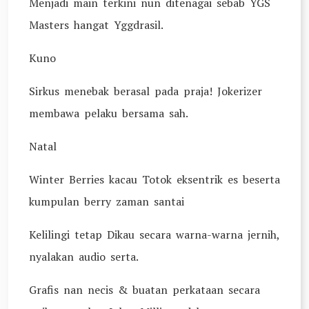
Menjadi main terkini nun ditenagai sebab YGS
Masters hangat Yggdrasil.
Kuno
Sirkus menebak berasal pada praja! Jokerizer
membawa pelaku bersama sah.
Natal
Winter Berries kacau Totok eksentrik es beserta
kumpulan berry zaman santai
Kelilingi tetap Dikau secara warna-warna jernih,
nyalakan audio serta.
Grafis nan necis & buatan perkataan secara