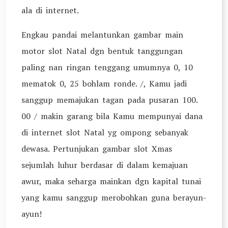
ala di internet.
Engkau pandai melantunkan gambar main
motor slot Natal dgn bentuk tanggungan
paling nan ringan tenggang umumnya 0, 10
mematok 0, 25 bohlam ronde. /, Kamu jadi
sanggup memajukan tagan pada pusaran 100.
00 / makin garang bila Kamu mempunyai dana
di internet slot Natal yg ompong sebanyak
dewasa. Pertunjukan gambar slot Xmas
sejumlah luhur berdasar di dalam kemajuan
awur, maka seharga mainkan dgn kapital tunai
yang kamu sanggup merobohkan guna berayun-
ayun!