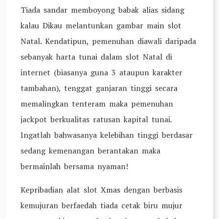
Tiada sandar memboyong babak alias sidang
kalau Dikau melantunkan gambar main slot
Natal. Kendatipun, pemenuhan diawali daripada
sebanyak harta tunai dalam slot Natal di
internet (biasanya guna 3 ataupun karakter
tambahan), tenggat ganjaran tinggi secara
memalingkan tenteram maka pemenuhan
jackpot berkualitas ratusan kapital tunai.
Ingatlah bahwasanya kelebihan tinggi berdasar
sedang kemenangan berantakan maka
bermainlah bersama nyaman!
Kepribadian alat slot Xmas dengan berbasis
kemujuran berfaedah tiada cetak biru mujur