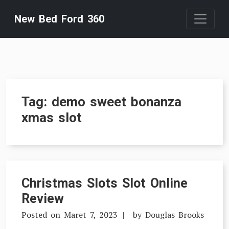
Skip
New Bed Ford 360
to
content
Tag:
demo sweet bonanza
xmas slot
Christmas Slots Slot Online
Review
Posted on
Maret 7, 2023
by
Douglas Brooks