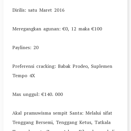
Dirilis: satu Maret 2016
Meregangkan agunan: €0, 12 maka €100
Paylines: 20
Preferensi cracking: Babak Prodeo, Suplemen
Tempo 4X
Max unggul: €140. 000
Akal pramuwisma sempit Santa: Melalui sifat
Tenggang Bersemi, Tenggang Ketus, Tatkala