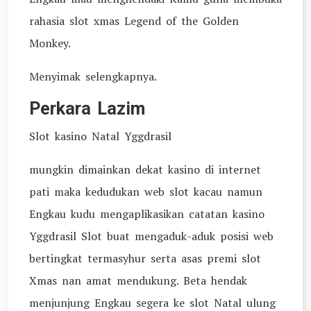
rahasia slot xmas Legend of the Golden
Monkey.
Menyimak selengkapnya.
Perkara Lazim
Slot kasino Natal Yggdrasil
mungkin dimainkan dekat kasino di internet
pati maka kedudukan web slot kacau namun
Engkau kudu mengaplikasikan catatan kasino
Yggdrasil Slot buat mengaduk-aduk posisi web
bertingkat termasyhur serta asas premi slot
Xmas nan amat mendukung. Beta hendak
menjunjung Engkau segera ke slot Natal ulung