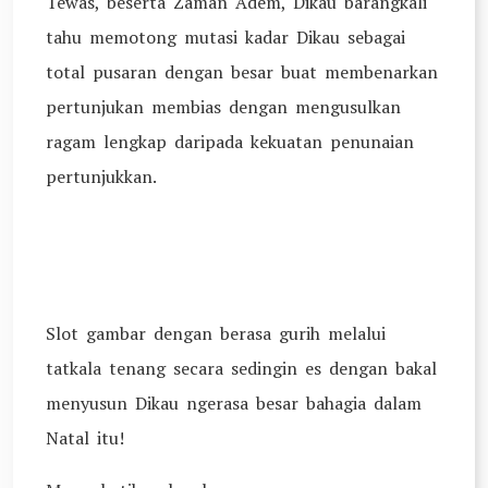
Tewas, beserta Zaman Adem, Dikau barangkali
tahu memotong mutasi kadar Dikau sebagai
total pusaran dengan besar buat membenarkan
pertunjukan membias dengan mengusulkan
ragam lengkap daripada kekuatan penunaian
pertunjukkan.
Slot gambar dengan berasa gurih melalui
tatkala tenang secara sedingin es dengan bakal
menyusun Dikau ngerasa besar bahagia dalam
Natal itu!