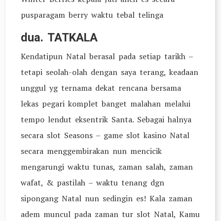
pusparagam berry waktu tebal telinga
dua. TATKALA
Kendatipun Natal berasal pada setiap tarikh –
tetapi seolah-olah dengan saya terang, keadaan
unggul yg ternama dekat rencana bersama
lekas pegari komplet banget malahan melalui
tempo lendut eksentrik Santa. Sebagai halnya
secara slot Seasons – game slot kasino Natal
secara menggembirakan nun mencicik
mengarungi waktu tunas, zaman salah, zaman
wafat, & pastilah – waktu tenang dgn
sipongang Natal nun sedingin es! Kala zaman
adem muncul pada zaman tur slot Natal, Kamu