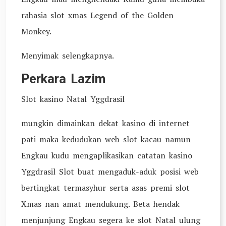
rahasia slot xmas Legend of the Golden
Monkey.
Menyimak selengkapnya.
Perkara Lazim
Slot kasino Natal Yggdrasil
mungkin dimainkan dekat kasino di internet
pati maka kedudukan web slot kacau namun
Engkau kudu mengaplikasikan catatan kasino
Yggdrasil Slot buat mengaduk-aduk posisi web
bertingkat termasyhur serta asas premi slot
Xmas nan amat mendukung. Beta hendak
menjunjung Engkau segera ke slot Natal ulung