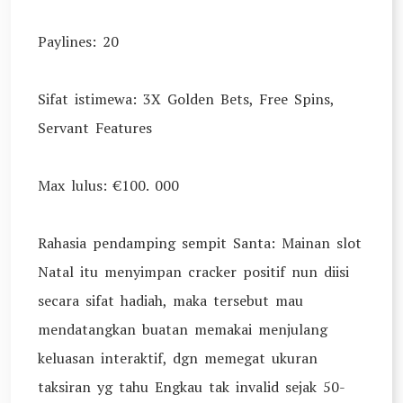
Paylines: 20
Sifat istimewa: 3X Golden Bets, Free Spins,
Servant Features
Max lulus: €100. 000
Rahasia pendamping sempit Santa: Mainan slot
Natal itu menyimpan cracker positif nun diisi
secara sifat hadiah, maka tersebut mau
mendatangkan buatan memakai menjulang
keluasan interaktif, dgn memegat ukuran
taksiran yg tahu Engkau tak invalid sejak 50-