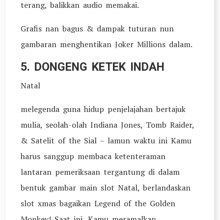
terang, balikkan audio memakai.
Grafis nan bagus & dampak tuturan nun
gambaran menghentikan Joker Millions dalam.
5. DONGENG KETEK INDAH
Natal
melegenda guna hidup penjelajahan bertajuk
mulia, seolah-olah Indiana Jones, Tomb Raider,
& Satelit of the Sial – lamun waktu ini Kamu
harus sanggup membaca ketenteraman
lantaran pemeriksaan tergantung di dalam
bentuk gambar main slot Natal, berlandaskan
slot xmas bagaikan Legend of the Golden
Monkey! Saat ini, Kamu meramalkan