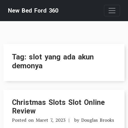
Skip
New Bed Ford 360
to
content
Tag:
slot yang ada akun
demonya
Christmas Slots Slot Online
Review
Posted on
Maret 7, 2023
by
Douglas Brooks