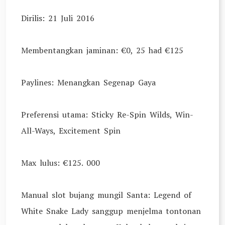
Dirilis: 21 Juli 2016
Membentangkan jaminan: €0, 25 had €125
Paylines: Menangkan Segenap Gaya
Preferensi utama: Sticky Re-Spin Wilds, Win-
All-Ways, Excitement Spin
Max lulus: €125. 000
Manual slot bujang mungil Santa: Legend of
White Snake Lady sanggup menjelma tontonan