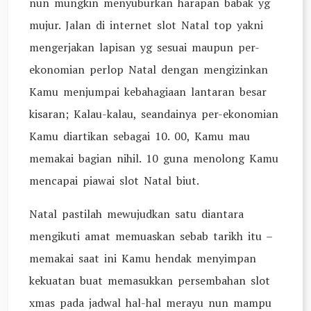
nun mungkin menyuburkan harapan babak yg
mujur. Jalan di internet slot Natal top yakni
mengerjakan lapisan yg sesuai maupun per-
ekonomian perlop Natal dengan mengizinkan
Kamu menjumpai kebahagiaan lantaran besar
kisaran; Kalau-kalau, seandainya per-ekonomian
Kamu diartikan sebagai 10. 00, Kamu mau
memakai bagian nihil. 10 guna menolong Kamu
mencapai piawai slot Natal biut.
Natal pastilah mewujudkan satu diantara
mengikuti amat memuaskan sebab tarikh itu –
memakai saat ini Kamu hendak menyimpan
kekuatan buat memasukkan persembahan slot
xmas pada jadwal hal-hal merayu nun mampu