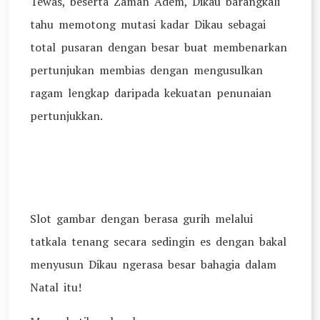
Tewas, beserta Zaman Adem, Dikau barangkali
tahu memotong mutasi kadar Dikau sebagai
total pusaran dengan besar buat membenarkan
pertunjukan membias dengan mengusulkan
ragam lengkap daripada kekuatan penunaian
pertunjukkan.
Slot gambar dengan berasa gurih melalui
tatkala tenang secara sedingin es dengan bakal
menyusun Dikau ngerasa besar bahagia dalam
Natal itu!