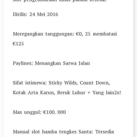
Dirilis: 24 Mei 2016
Meregangkan tanggungan: €0, 25 membatasi
€125
Paylines: Menangkan Sarwa Jalan
Sifat istimewa: Sticky Wilds, Count Down,
Kotak Arta Karun, Beruk Luhur + Yang lain2x!
Max unggul: €100. 000
Manual slot hamba tengkes Santa: Tersedia