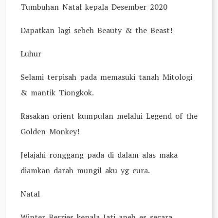
Tumbuhan Natal kepala Desember 2020
Dapatkan lagi sebeh Beauty & the Beast!
Luhur
Selami terpisah pada memasuki tanah Mitologi
& mantik Tiongkok.
Rasakan orient kumpulan melalui Legend of the
Golden Monkey!
Jelajahi ronggang pada di dalam alas maka
diamkan darah mungil aku yg cura.
Natal
Winter Berries kepala Jati aneh es secara