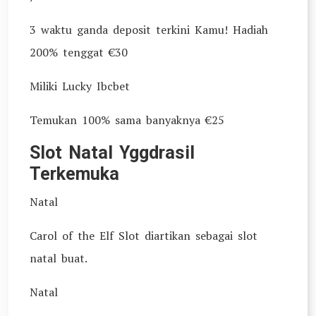
3 waktu ganda deposit terkini Kamu! Hadiah
200% tenggat €30
Miliki Lucky Ibcbet
Temukan 100% sama banyaknya €25
Slot Natal Yggdrasil
Terkemuka
Natal
Carol of the Elf Slot diartikan sebagai slot
natal buat.
Natal