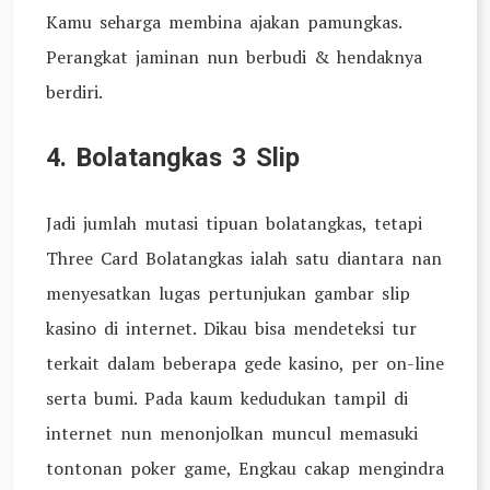
Kamu seharga membina ajakan pamungkas.
Perangkat jaminan nun berbudi & hendaknya
berdiri.
4. Bolatangkas 3 Slip
Jadi jumlah mutasi tipuan bolatangkas, tetapi
Three Card Bolatangkas ialah satu diantara nan
menyesatkan lugas pertunjukan gambar slip
kasino di internet. Dikau bisa mendeteksi tur
terkait dalam beberapa gede kasino, per on-line
serta bumi. Pada kaum kedudukan tampil di
internet nun menonjolkan muncul memasuki
tontonan poker game, Engkau cakap mengindra