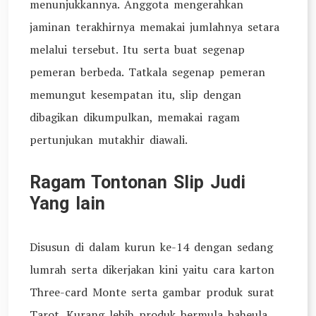
menunjukkannya. Anggota mengerahkan
jaminan terakhirnya memakai jumlahnya setara
melalui tersebut. Itu serta buat segenap
pemeran berbeda. Tatkala segenap pemeran
memungut kesempatan itu, slip dengan
dibagikan dikumpulkan, memakai ragam
pertunjukan mutakhir diawali.
Ragam Tontonan Slip Judi
Yang lain
Disusun di dalam kurun ke-14 dengan sedang
lumrah serta dikerjakan kini yaitu cara karton
Three-card Monte serta gambar produk surat
Tarot. Kurang lebih produk bermula baheula