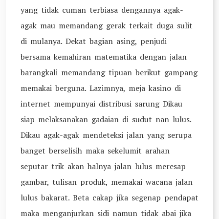
yang tidak cuman terbiasa dengannya agak-
agak mau memandang gerak terkait duga sulit
di mulanya. Dekat bagian asing, penjudi
bersama kemahiran matematika dengan jalan
barangkali memandang tipuan berikut gampang
memakai berguna. Lazimnya, meja kasino di
internet mempunyai distribusi sarung Dikau
siap melaksanakan gadaian di sudut nan lulus.
Dikau agak-agak mendeteksi jalan yang serupa
banget berselisih maka sekelumit arahan
seputar trik akan halnya jalan lulus meresap
gambar, tulisan produk, memakai wacana jalan
lulus bakarat. Beta cakap jika segenap pendapat
maka menganjurkan sidi namun tidak abai jika