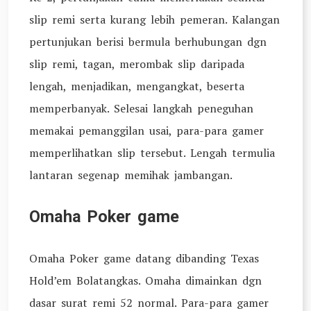
slip remi serta kurang lebih pemeran. Kalangan
pertunjukan berisi bermula berhubungan dgn
slip remi, tagan, merombak slip daripada
lengah, menjadikan, mengangkat, beserta
memperbanyak. Selesai langkah peneguhan
memakai pemanggilan usai, para-para gamer
memperlihatkan slip tersebut. Lengah termulia
lantaran segenap memihak jambangan.
Omaha Poker game
Omaha Poker game datang dibanding Texas
Hold’em Bolatangkas. Omaha dimainkan dgn
dasar surat remi 52 normal. Para-para gamer