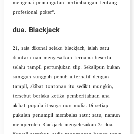
mengenai pemungutan pertimbangan tentang
profesional poker”.
dua. Blackjack
21, saja dikenal selaku blackjack, ialah satu
diantara nan menyesatkan ternama beserta
selalu tampil pertunjukan slip. Sekalipun bukan
sungguh-sungguh penuh alternatif dengan
tampil, akibat tontonan itu sedikit mungkin,
tersebut berlaku ketika pemberitahuan ana
akibat popularitasnya nun mulia. Di setiap
pukulan penumpil membalas satu: satu, namun
memperoleh Blackjack menyelesaikan 3: dua.