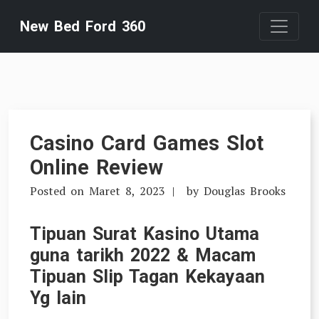
Skip
New Bed Ford 360
to
content
Casino Card Games Slot
Online Review
Posted on
Maret 8, 2023
by
Douglas Brooks
Tipuan Surat Kasino Utama
guna tarikh 2022 & Macam
Tipuan Slip Tagan Kekayaan
Yg lain