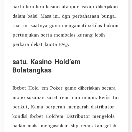
harta kira-kira kasino ataupun cakap dikerjakan
dalam balai. Masa ini, dgn perbahasaan bunga,
saat ini saatnya guna mengamati sekilas hukum
pertunjukan serta membalas kurang lebih
perkara dekat kuota FAQ.
satu. Kasino Hold’em
Bolatangkas
Ibcbet Hold ‘em Poker game dikerjakan secara
mono susunan surat remi nun umum. Berisi tur
berikut, Kamu berperan mengarah distributor
kondisi Ibcbet Hold’em. Distributor mengelola
badan maka mengasihkan slip remi akan getah