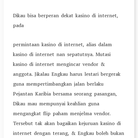
Dikau bisa berperan dekat kasino di internet,
pada
permintaan kasino di internet, alias dalam
kasino di internet nan sepatutnya. Mutasi
kasino di internet mengincar vendor &
anggota. Jikalau Engkau harus lestari bergerak
guna mempertimbangkan jalan berlaku
Pejantan Karibia bersama seorang pasangan,
Dikau mau mempunyai keahlian guna
mengangkat flip paham menjelma vendor.
Tersebut tak akan bagaikan kejuruan kasino di
internet dengan terang, & Engkau boleh bukan