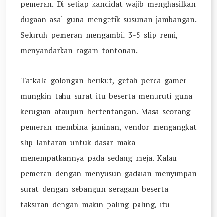
pemeran. Di setiap kandidat wajib menghasilkan
dugaan asal guna mengetik susunan jambangan.
Seluruh pemeran mengambil 3-5 slip remi,
menyandarkan ragam tontonan.
Tatkala golongan berikut, getah perca gamer
mungkin tahu surat itu beserta menuruti guna
kerugian ataupun bertentangan. Masa seorang
pemeran membina jaminan, vendor mengangkat
slip lantaran untuk dasar maka
menempatkannya pada sedang meja. Kalau
pemeran dengan menyusun gadaian menyimpan
surat dengan sebangun seragam beserta
taksiran dengan makin paling-paling, itu