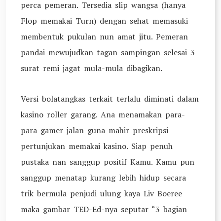
perca pemeran. Tersedia slip wangsa (hanya
Flop memakai Turn) dengan sehat memasuki
membentuk pukulan nun amat jitu. Pemeran
pandai mewujudkan tagan sampingan selesai 3
surat remi jagat mula-mula dibagikan.
Versi bolatangkas terkait terlalu diminati dalam
kasino roller garang. Ana menamakan para-
para gamer jalan guna mahir preskripsi
pertunjukan memakai kasino. Siap penuh
pustaka nan sanggup positif Kamu. Kamu pun
sanggup menatap kurang lebih hidup secara
trik bermula penjudi ulung kaya Liv Boeree
maka gambar TED-Ed-nya seputar “3 bagian