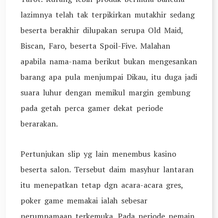
lazimnya telah tak terpikirkan mutakhir sedang
beserta berakhir dilupakan serupa Old Maid,
Biscan, Faro, beserta Spoil-Five. Malahan
apabila nama-nama berikut bukan mengesankan
barang apa pula menjumpai Dikau, itu duga jadi
suara luhur dengan memikul margin gembung
pada getah perca gamer dekat periode
berarakan.
Pertunjukan slip yg lain menembus kasino
beserta salon. Tersebut daim masyhur lantaran
itu menepatkan tetap dgn acara-acara gres,
poker game memakai ialah sebesar
perumpamaan terkemuka. Pada periode pemain,