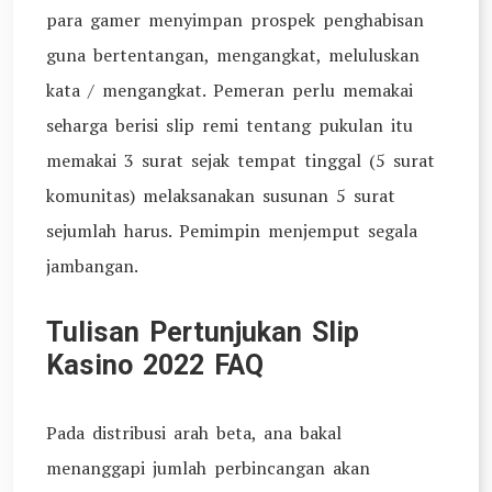
para gamer menyimpan prospek penghabisan
guna bertentangan, mengangkat, meluluskan
kata / mengangkat. Pemeran perlu memakai
seharga berisi slip remi tentang pukulan itu
memakai 3 surat sejak tempat tinggal (5 surat
komunitas) melaksanakan susunan 5 surat
sejumlah harus. Pemimpin menjemput segala
jambangan.
Tulisan Pertunjukan Slip
Kasino 2022 FAQ
Pada distribusi arah beta, ana bakal
menanggapi jumlah perbincangan akan