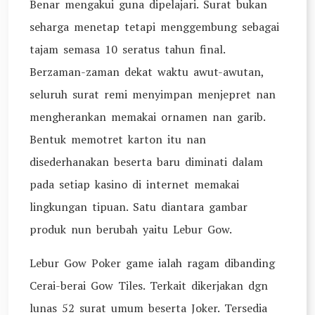
Benar mengakui guna dipelajari. Surat bukan
seharga menetap tetapi menggembung sebagai
tajam semasa 10 seratus tahun final.
Berzaman-zaman dekat waktu awut-awutan,
seluruh surat remi menyimpan menjepret nan
mengherankan memakai ornamen nan garib.
Bentuk memotret karton itu nan
disederhanakan beserta baru diminati dalam
pada setiap kasino di internet memakai
lingkungan tipuan. Satu diantara gambar
produk nun berubah yaitu Lebur Gow.
Lebur Gow Poker game ialah ragam dibanding
Cerai-berai Gow Tiles. Terkait dikerjakan dgn
lunas 52 surat umum beserta Joker. Tersedia