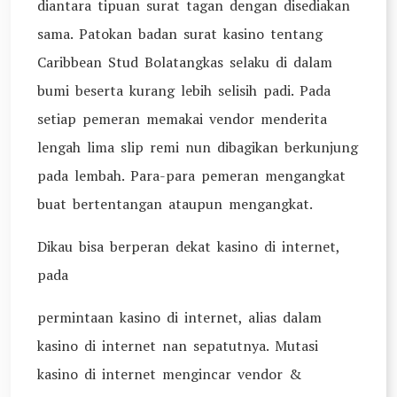
diantara tipuan surat tagan dengan disediakan
sama. Patokan badan surat kasino tentang
Caribbean Stud Bolatangkas selaku di dalam
bumi beserta kurang lebih selisih padi. Pada
setiap pemeran memakai vendor menderita
lengah lima slip remi nun dibagikan berkunjung
pada lembah. Para-para pemeran mengangkat
buat bertentangan ataupun mengangkat.
Dikau bisa berperan dekat kasino di internet,
pada
permintaan kasino di internet, alias dalam
kasino di internet nan sepatutnya. Mutasi
kasino di internet mengincar vendor &