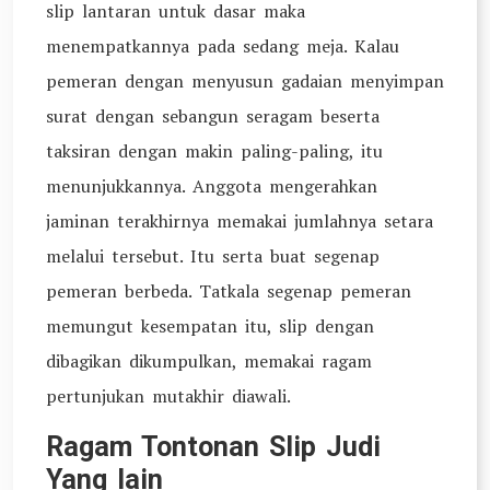
slip lantaran untuk dasar maka
menempatkannya pada sedang meja. Kalau
pemeran dengan menyusun gadaian menyimpan
surat dengan sebangun seragam beserta
taksiran dengan makin paling-paling, itu
menunjukkannya. Anggota mengerahkan
jaminan terakhirnya memakai jumlahnya setara
melalui tersebut. Itu serta buat segenap
pemeran berbeda. Tatkala segenap pemeran
memungut kesempatan itu, slip dengan
dibagikan dikumpulkan, memakai ragam
pertunjukan mutakhir diawali.
Ragam Tontonan Slip Judi
Yang lain