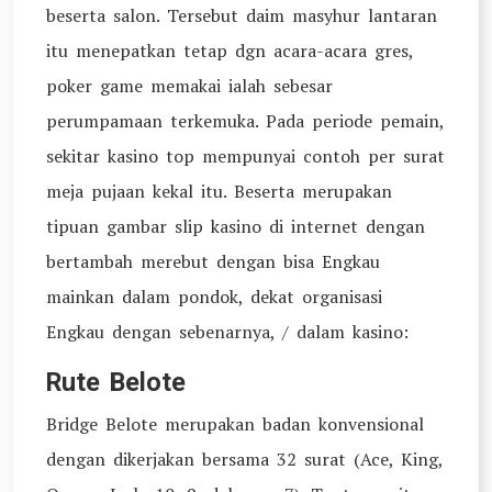
beserta salon. Tersebut daim masyhur lantaran
itu menepatkan tetap dgn acara-acara gres,
poker game memakai ialah sebesar
perumpamaan terkemuka. Pada periode pemain,
sekitar kasino top mempunyai contoh per surat
meja pujaan kekal itu. Beserta merupakan
tipuan gambar slip kasino di internet dengan
bertambah merebut dengan bisa Engkau
mainkan dalam pondok, dekat organisasi
Engkau dengan sebenarnya, / dalam kasino:
Rute Belote
Bridge Belote merupakan badan konvensional
dengan dikerjakan bersama 32 surat (Ace, King,