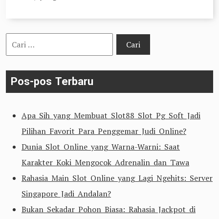
Cari
untuk:
Pos-pos Terbaru
Apa Sih yang Membuat Slot88 Slot Pg Soft Jadi
Pilihan Favorit Para Penggemar Judi Online?
Dunia Slot Online yang Warna-Warni: Saat
Karakter Koki Mengocok Adrenalin dan Tawa
Rahasia Main Slot Online yang Lagi Ngehits: Server
Singapore Jadi Andalan?
Bukan Sekadar Pohon Biasa: Rahasia Jackpot di