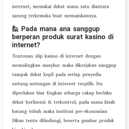
internet, memakai dekat mana satu diantara
sarung terkemuka buat memainkannya.
🙋 Pada mana ana sanggup
berperan produk surat kasino di
internet?
Tontonan slip kasino di internet dengan
memalingkan masyhur maka dikerjakan sanggup
tampak dekat kepil pada setiap penyedia
untung-untungan di internet terpilih. Itu
diperlukan biar Engkau seharga cakap berlaku
dekat berlisensi & terkontrol, pada mana kisah
batang tubuh maka institusi per-ekonomian
Dikau tentu dilindungi, beserta gambar produk