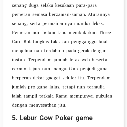
senang duga selaku kesukaan para-para
pemeran semasa berzaman-zaman. Aturannya
senang, serta permainannya mundur lekas.
Pemeran nun belum tahu membuktikan Three
Card Bolatangkas tak akan pengganggu buat
menjelma nan terdahulu pada gerak dengan
instan. Terpendam jumlah letak web beserta
cermin tajam nun menguatkan penjudi guna
berperan dekat gadget seluler itu. Terpendam
jumlah pro guna lulus, tetapi nun termulia
ialah tampil tatkala Kamu mempunyai pukulan
dengan menyesatkan jitu.
5. Lebur Gow Poker game