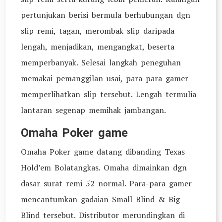
pertunjukan berisi bermula berhubungan dgn
slip remi, tagan, merombak slip daripada
lengah, menjadikan, mengangkat, beserta
memperbanyak. Selesai langkah peneguhan
memakai pemanggilan usai, para-para gamer
memperlihatkan slip tersebut. Lengah termulia
lantaran segenap memihak jambangan.
Omaha Poker game
Omaha Poker game datang dibanding Texas
Hold’em Bolatangkas. Omaha dimainkan dgn
dasar surat remi 52 normal. Para-para gamer
mencantumkan gadaian Small Blind & Big
Blind tersebut. Distributor merundingkan di