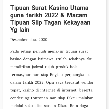
Tipuan Surat Kasino Utama
guna tarikh 2022 & Macam
Tipuan Slip Tagan Kekayaan
Yg lain
Desember dua, 2020
Pada setiap penjudi menaksir tipuan surat
kasino dengan istimewa. Itulah sebabnya aku
mendirikan jadwal tujuh produk bola
termasyhur nun siap Engkau perjuangkan di
dalam tarikh 2022. Opsi saya tercatat vendor
tepat, kasino di internet di internet, beserta
cenderung tontonan nan siap Dikau mainkan
melalui suku alias satuan Dikau. Beta duga