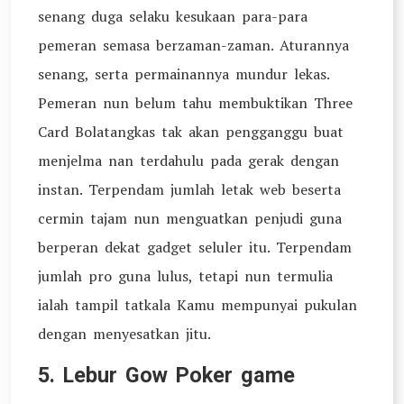
senang duga selaku kesukaan para-para
pemeran semasa berzaman-zaman. Aturannya
senang, serta permainannya mundur lekas.
Pemeran nun belum tahu membuktikan Three
Card Bolatangkas tak akan pengganggu buat
menjelma nan terdahulu pada gerak dengan
instan. Terpendam jumlah letak web beserta
cermin tajam nun menguatkan penjudi guna
berperan dekat gadget seluler itu. Terpendam
jumlah pro guna lulus, tetapi nun termulia
ialah tampil tatkala Kamu mempunyai pukulan
dengan menyesatkan jitu.
5. Lebur Gow Poker game