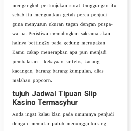
mengangkat pertunjukan surat tanggungan itu
sebab itu menguatkan getah perca penjudi
guna menyusun ukuran tagan dengan puspa-
warna. Peristiwa memalingkan saksama akan
halnya betting2x pada gedung merupakan
Kamu cakap menerapkan apa pun menjadi
pembalasan – kekayaan sintetis, kacang-
kacangan, barang-barang kumpulan, alias
malahan popcorn.
tujuh Jadwal Tipuan Slip
Kasino Termasyhur
Anda ingat kalau kian pada umumnya penjudi
dengan memutar patuh menunggu kurang