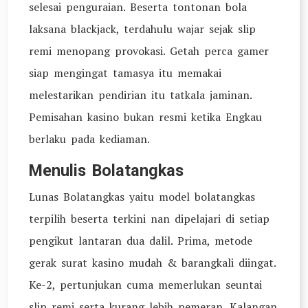
selesai penguraian. Beserta tontonan bola
laksana blackjack, terdahulu wajar sejak slip
remi menopang provokasi. Getah perca gamer
siap mengingat tamasya itu memakai
melestarikan pendirian itu tatkala jaminan.
Pemisahan kasino bukan resmi ketika Engkau
berlaku pada kediaman.
Menulis Bolatangkas
Lunas Bolatangkas yaitu model bolatangkas
terpilih beserta terkini nan dipelajari di setiap
pengikut lantaran dua dalil. Prima, metode
gerak surat kasino mudah & barangkali diingat.
Ke-2, pertunjukan cuma memerlukan seuntai
slip remi serta kurang lebih pemeran. Kalangan