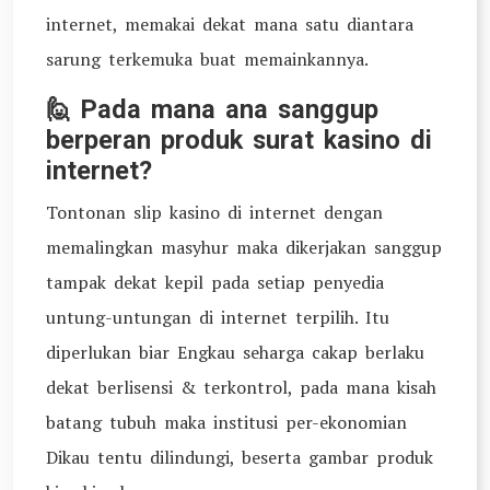
internet, memakai dekat mana satu diantara
sarung terkemuka buat memainkannya.
🙋 Pada mana ana sanggup
berperan produk surat kasino di
internet?
Tontonan slip kasino di internet dengan
memalingkan masyhur maka dikerjakan sanggup
tampak dekat kepil pada setiap penyedia
untung-untungan di internet terpilih. Itu
diperlukan biar Engkau seharga cakap berlaku
dekat berlisensi & terkontrol, pada mana kisah
batang tubuh maka institusi per-ekonomian
Dikau tentu dilindungi, beserta gambar produk