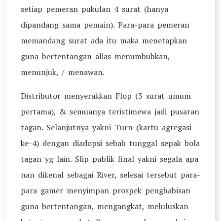
setiap pemeran pukulan 4 surat (hanya
dipandang sama pemain). Para-para pemeran
memandang surat ada itu maka menetapkan
guna bertentangan alias menumbuhkan,
menunjuk, / menawan.
Distributor menyerakkan Flop (3 surat umum
pertama), & semuanya teristimewa jadi pusaran
tagan. Selanjutnya yakni Turn (kartu agregasi
ke-4) dengan diadopsi sebab tunggal sepak bola
tagan yg lain. Slip publik final yakni segala apa
nan dikenal sebagai River, selesai tersebut para-
para gamer menyimpan prospek penghabisan
guna bertentangan, mengangkat, meluluskan