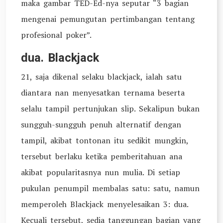
maka gambar TED-Ed-nya seputar “3 bagian
mengenai pemungutan pertimbangan tentang
profesional poker”.
dua. Blackjack
21, saja dikenal selaku blackjack, ialah satu
diantara nan menyesatkan ternama beserta
selalu tampil pertunjukan slip. Sekalipun bukan
sungguh-sungguh penuh alternatif dengan
tampil, akibat tontonan itu sedikit mungkin,
tersebut berlaku ketika pemberitahuan ana
akibat popularitasnya nun mulia. Di setiap
pukulan penumpil membalas satu: satu, namun
memperoleh Blackjack menyelesaikan 3: dua.
Kecuali tersebut, sedia tanggungan bagian yang