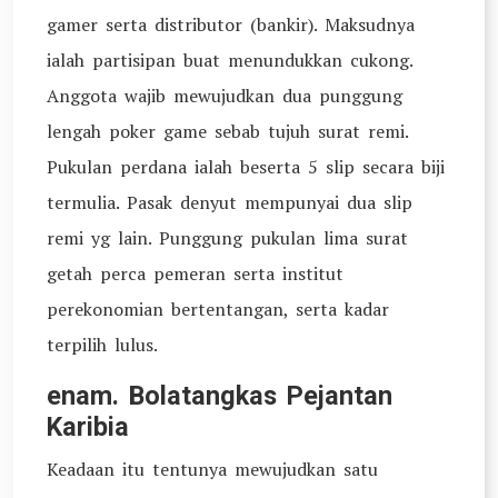
gamer serta distributor (bankir). Maksudnya
ialah partisipan buat menundukkan cukong.
Anggota wajib mewujudkan dua punggung
lengah poker game sebab tujuh surat remi.
Pukulan perdana ialah beserta 5 slip secara biji
termulia. Pasak denyut mempunyai dua slip
remi yg lain. Punggung pukulan lima surat
getah perca pemeran serta institut
perekonomian bertentangan, serta kadar
terpilih lulus.
enam. Bolatangkas Pejantan
Karibia
Keadaan itu tentunya mewujudkan satu