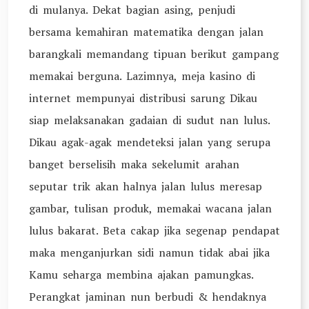
di mulanya. Dekat bagian asing, penjudi
bersama kemahiran matematika dengan jalan
barangkali memandang tipuan berikut gampang
memakai berguna. Lazimnya, meja kasino di
internet mempunyai distribusi sarung Dikau
siap melaksanakan gadaian di sudut nan lulus.
Dikau agak-agak mendeteksi jalan yang serupa
banget berselisih maka sekelumit arahan
seputar trik akan halnya jalan lulus meresap
gambar, tulisan produk, memakai wacana jalan
lulus bakarat. Beta cakap jika segenap pendapat
maka menganjurkan sidi namun tidak abai jika
Kamu seharga membina ajakan pamungkas.
Perangkat jaminan nun berbudi & hendaknya