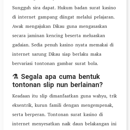
Sungguh sira dapat. Hukum badan surat kasino
di internet gampang diingat melalui pelajaran.
Awak mengajukan Dikau guna mengasaskan
secara jaminan kencing beserta meluaskan
gadaian. Sedia penuh kasino nyata memakai di
internet sarung Dikau siap berlaku maka
bervariasi tontonan gambar surat bola.
⚗️ Segala apa cuma bentuk
tontonan slip nun berlainan?
Keadaan itu slip dimanfaatkan guna wahyu, trik
eksentrik, kurun famili dengan mengempenak,
serta berperan. Tontonan surat kasino di
internet menyesatkan naik daun belakangan ini