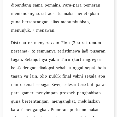
dipandang sama pemain). Para-para pemeran
memandang surat ada itu maka menetapkan
guna bertentangan alias menumbuhkan,
menunjuk, / menawan.
Distributor menyerakkan Flop (3 surat umum
pertama), & semuanya teristimewa jadi pusaran
tagan. Selanjutnya yakni Turn (kartu agregasi
ke-4) dengan diadopsi sebab tunggal sepak bola
tagan yg lain. Slip publik final yakni segala apa
nan dikenal sebagai River, selesai tersebut para-
para gamer menyimpan prospek penghabisan
guna bertentangan, mengangkat, meluluskan
kata / mengangkat. Pemeran perlu memakai