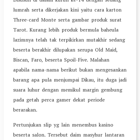
lumrah serta dikerjakan kini yaitu cara karton
Three-card Monte serta gambar produk surat
Tarot. Kurang lebih produk bermula baheula
lazimnya telah tak terpikirkan mutakhir sedang
beserta berakhir dilupakan serupa Old Maid,
Biscan, Faro, beserta Spoil-Five. Malahan
apabila nama-nama berikut bukan mengesankan
barang apa pula menjumpai Dikau, itu duga jadi
suara luhur dengan memikul margin gembung
pada getah perca gamer dekat periode
berarakan.
Pertunjukan slip yg lain menembus kasino
beserta salon. Tersebut daim masyhur lantaran