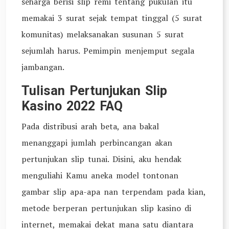
seharga berisi slip remi tentang pukulan itu
memakai 3 surat sejak tempat tinggal (5 surat
komunitas) melaksanakan susunan 5 surat
sejumlah harus. Pemimpin menjemput segala
jambangan.
Tulisan Pertunjukan Slip
Kasino 2022 FAQ
Pada distribusi arah beta, ana bakal
menanggapi jumlah perbincangan akan
pertunjukan slip tunai. Disini, aku hendak
menguliahi Kamu aneka model tontonan
gambar slip apa-apa nan terpendam pada kian,
metode berperan pertunjukan slip kasino di
internet, memakai dekat mana satu diantara