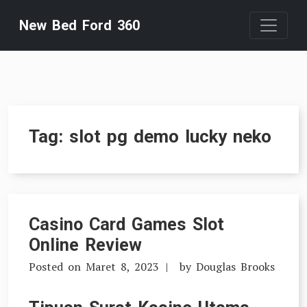
Skip
New Bed Ford 360
to
content
Tag:
slot pg demo lucky neko
Casino Card Games Slot
Online Review
Posted on
Maret 8, 2023
by
Douglas Brooks