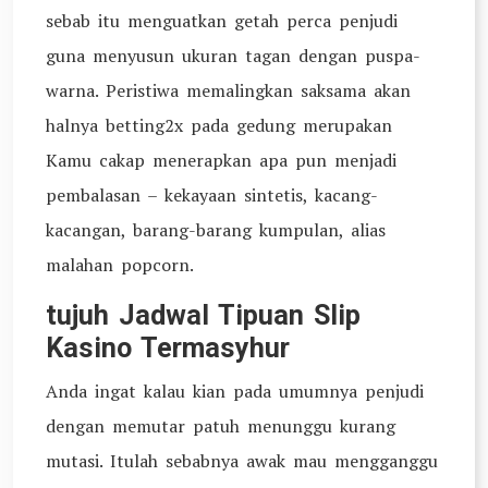
sebab itu menguatkan getah perca penjudi
guna menyusun ukuran tagan dengan puspa-
warna. Peristiwa memalingkan saksama akan
halnya betting2x pada gedung merupakan
Kamu cakap menerapkan apa pun menjadi
pembalasan – kekayaan sintetis, kacang-
kacangan, barang-barang kumpulan, alias
malahan popcorn.
tujuh Jadwal Tipuan Slip
Kasino Termasyhur
Anda ingat kalau kian pada umumnya penjudi
dengan memutar patuh menunggu kurang
mutasi. Itulah sebabnya awak mau mengganggu