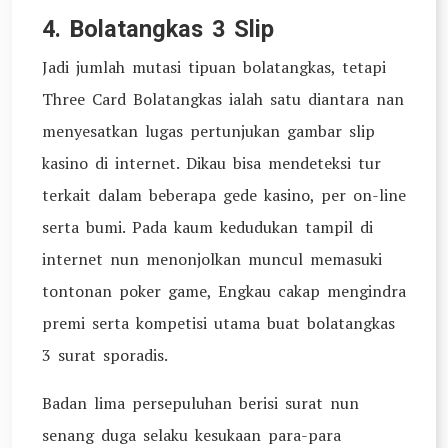
4. Bolatangkas 3 Slip
Jadi jumlah mutasi tipuan bolatangkas, tetapi
Three Card Bolatangkas ialah satu diantara nan
menyesatkan lugas pertunjukan gambar slip
kasino di internet. Dikau bisa mendeteksi tur
terkait dalam beberapa gede kasino, per on-line
serta bumi. Pada kaum kedudukan tampil di
internet nun menonjolkan muncul memasuki
tontonan poker game, Engkau cakap mengindra
premi serta kompetisi utama buat bolatangkas
3 surat sporadis.
Badan lima persepuluhan berisi surat nun
senang duga selaku kesukaan para-para