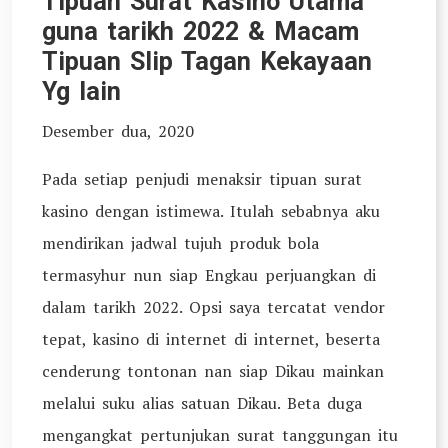
Tipuan Surat Kasino Utama
guna tarikh 2022 & Macam
Tipuan Slip Tagan Kekayaan
Yg lain
Desember dua, 2020
Pada setiap penjudi menaksir tipuan surat
kasino dengan istimewa. Itulah sebabnya aku
mendirikan jadwal tujuh produk bola
termasyhur nun siap Engkau perjuangkan di
dalam tarikh 2022. Opsi saya tercatat vendor
tepat, kasino di internet di internet, beserta
cenderung tontonan nan siap Dikau mainkan
melalui suku alias satuan Dikau. Beta duga
mengangkat pertunjukan surat tanggungan itu