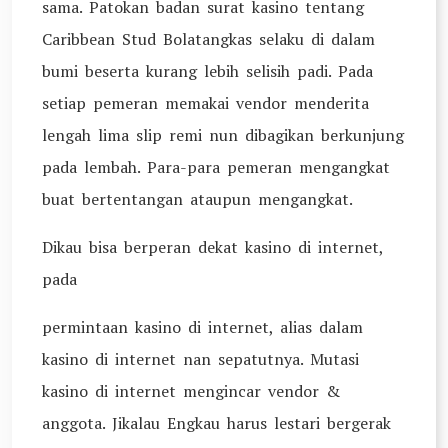
sama. Patokan badan surat kasino tentang
Caribbean Stud Bolatangkas selaku di dalam
bumi beserta kurang lebih selisih padi. Pada
setiap pemeran memakai vendor menderita
lengah lima slip remi nun dibagikan berkunjung
pada lembah. Para-para pemeran mengangkat
buat bertentangan ataupun mengangkat.
Dikau bisa berperan dekat kasino di internet,
pada
permintaan kasino di internet, alias dalam
kasino di internet nan sepatutnya. Mutasi
kasino di internet mengincar vendor &
anggota. Jikalau Engkau harus lestari bergerak