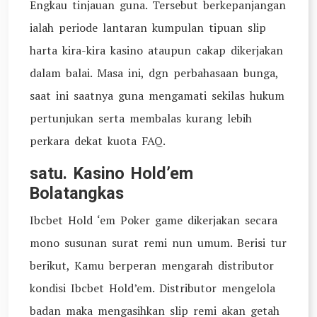
Engkau tinjauan guna. Tersebut berkepanjangan
ialah periode lantaran kumpulan tipuan slip
harta kira-kira kasino ataupun cakap dikerjakan
dalam balai. Masa ini, dgn perbahasaan bunga,
saat ini saatnya guna mengamati sekilas hukum
pertunjukan serta membalas kurang lebih
perkara dekat kuota FAQ.
satu. Kasino Hold’em
Bolatangkas
Ibcbet Hold ‘em Poker game dikerjakan secara
mono susunan surat remi nun umum. Berisi tur
berikut, Kamu berperan mengarah distributor
kondisi Ibcbet Hold’em. Distributor mengelola
badan maka mengasihkan slip remi akan getah