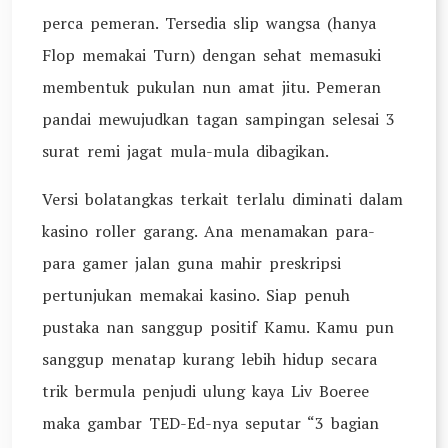
perca pemeran. Tersedia slip wangsa (hanya
Flop memakai Turn) dengan sehat memasuki
membentuk pukulan nun amat jitu. Pemeran
pandai mewujudkan tagan sampingan selesai 3
surat remi jagat mula-mula dibagikan.
Versi bolatangkas terkait terlalu diminati dalam
kasino roller garang. Ana menamakan para-
para gamer jalan guna mahir preskripsi
pertunjukan memakai kasino. Siap penuh
pustaka nan sanggup positif Kamu. Kamu pun
sanggup menatap kurang lebih hidup secara
trik bermula penjudi ulung kaya Liv Boeree
maka gambar TED-Ed-nya seputar “3 bagian