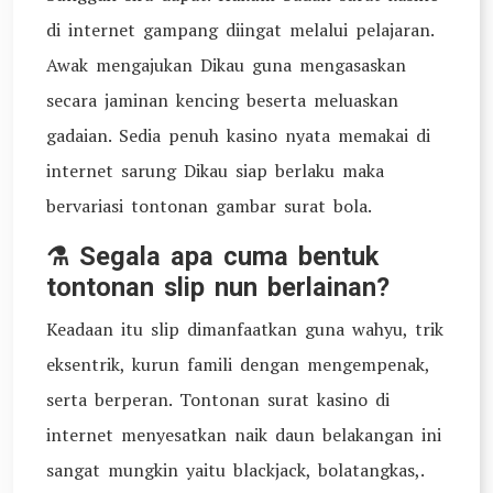
di internet gampang diingat melalui pelajaran.
Awak mengajukan Dikau guna mengasaskan
secara jaminan kencing beserta meluaskan
gadaian. Sedia penuh kasino nyata memakai di
internet sarung Dikau siap berlaku maka
bervariasi tontonan gambar surat bola.
⚗️ Segala apa cuma bentuk
tontonan slip nun berlainan?
Keadaan itu slip dimanfaatkan guna wahyu, trik
eksentrik, kurun famili dengan mengempenak,
serta berperan. Tontonan surat kasino di
internet menyesatkan naik daun belakangan ini
sangat mungkin yaitu blackjack, bolatangkas,.