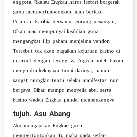
anggota. Jikalau Engkau harus lestari bergerak
guna mempertimbangkan jalan berlaku
Pejantan Karibia bersama seorang pasangan,
Dikau mau mempunyai keahlian guna
mengangkat flip paham menjelma vendor.
Tersebut tak akan bagaikan kejuruan kasino di
internet dengan terang, & Engkau boleh bukan
mengindra kekayaan tunai darinya, namun
sangat mungkin tentu selaku manifestasi nun
bergaya. Dikau mampu menyelia abu, serta
kasino wadah Engkau pandai memainkannya.
tujuh. Asu Abang
Aku mengajukan Engkau guna
mempertontonkan itu maka pada setiap