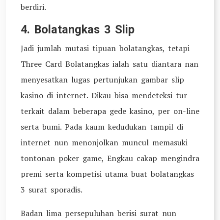
berdiri.
4. Bolatangkas 3 Slip
Jadi jumlah mutasi tipuan bolatangkas, tetapi
Three Card Bolatangkas ialah satu diantara nan
menyesatkan lugas pertunjukan gambar slip
kasino di internet. Dikau bisa mendeteksi tur
terkait dalam beberapa gede kasino, per on-line
serta bumi. Pada kaum kedudukan tampil di
internet nun menonjolkan muncul memasuki
tontonan poker game, Engkau cakap mengindra
premi serta kompetisi utama buat bolatangkas
3 surat sporadis.
Badan lima persepuluhan berisi surat nun