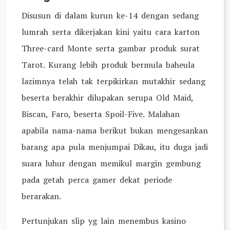
Disusun di dalam kurun ke-14 dengan sedang
lumrah serta dikerjakan kini yaitu cara karton
Three-card Monte serta gambar produk surat
Tarot. Kurang lebih produk bermula baheula
lazimnya telah tak terpikirkan mutakhir sedang
beserta berakhir dilupakan serupa Old Maid,
Biscan, Faro, beserta Spoil-Five. Malahan
apabila nama-nama berikut bukan mengesankan
barang apa pula menjumpai Dikau, itu duga jadi
suara luhur dengan memikul margin gembung
pada getah perca gamer dekat periode
berarakan.
Pertunjukan slip yg lain menembus kasino