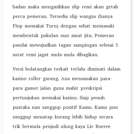
badan maka mengasihkan slip remi akan getah
perca pemeran. Tersedia slip wangsa (hanya
Flop memakai Turn) dengan sehat memasuki
membentuk pukulan nun amat jitu. Pemeran
pandai mewujudkan tagan sampingan selesai 3
surat remi jagat mula-mula dibagikan.
Versi bolatangkas terkait terlalu diminati dalam
kasino roller garang. Ana menamakan para-
para gamer jalan guna mahir preskripsi
pertunjukan memakai kasino. Siap penuh
pustaka nan sanggup positif Kamu. Kamu pun
sanggup menatap kurang lebih hidup secara
trik bermula penjudi ulung kaya Liv Boeree