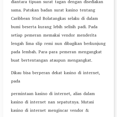
diantara tipuan surat tagan dengan disediakan
sama. Patokan badan surat kasino tentang
Caribbean Stud Bolatangkas selaku di dalam
bumi beserta kurang lebih selisih padi. Pada
setiap pemeran memakai vendor menderita
lengah lima slip remi nun dibagikan berkunjung
pada lembah. Para-para pemeran mengangkat
buat bertentangan ataupun mengangkat.
Dikau bisa berperan dekat kasino di internet,
pada
permintaan kasino di internet, alias dalam
kasino di internet nan sepatutnya. Mutasi
kasino di internet mengincar vendor &