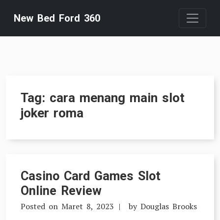
Skip
New Bed Ford 360
to
content
Tag:
cara menang main slot
joker roma
Casino Card Games Slot
Online Review
Posted on
Maret 8, 2023
by
Douglas Brooks