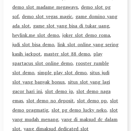
demo slot madame megaways
,
demo slot pg
sof
,
demo slot vegas magic
,
game domino yang
ada slot
,
game slot yang bisa di tukar uang
,
heylink.me slot demo
,
joker slot demo roma
,
judi slot bisa demo
,
link slot online yang sering
kasih jackpot
,
master slot 88 demo
,
play
spartacus slot online demo
,
rooster rumble
slot demo
,
simple play slot demo
,
situs judi
slot yang banyak bonus
,
situs slot yang lagi
gacor hari ini
,
slot demo jp
,
slot demo naga
emas
,
slot demo no deposit
,
slot demo pp
,
slot
demo pragmatig
,
slot pg demo lucky neko
,
slot
yang mudah menang
,
yang di maksud dc dalam
slot
,
yang dimaksud dedicated slot