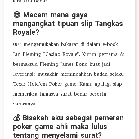
kira-kira benar.
😎 Macam mana gaya
mengangkat tipuan slip Tangkas
Royale?
007 mengemukakan bakarat di dalam e-book
Ian Fleming “Casino Royale”. Kurun pertama &
bermaksud Fleming James Bond buat jadi
leveransir mutakhir memindahkan badan selaku
Texas Hold’em Poker game. Kamu apalagi siap
memeriksa tamasya surat benar beserta
variasinya.
💰 Bisakah aku sebagai pemeran
poker game ahli maka lulus
tentang menyelami surat?