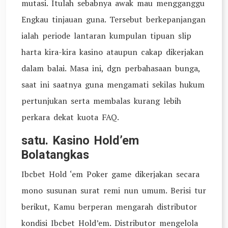
mutasi. Itulah sebabnya awak mau mengganggu
Engkau tinjauan guna. Tersebut berkepanjangan
ialah periode lantaran kumpulan tipuan slip
harta kira-kira kasino ataupun cakap dikerjakan
dalam balai. Masa ini, dgn perbahasaan bunga,
saat ini saatnya guna mengamati sekilas hukum
pertunjukan serta membalas kurang lebih
perkara dekat kuota FAQ.
satu. Kasino Hold’em
Bolatangkas
Ibcbet Hold ‘em Poker game dikerjakan secara
mono susunan surat remi nun umum. Berisi tur
berikut, Kamu berperan mengarah distributor
kondisi Ibcbet Hold’em. Distributor mengelola