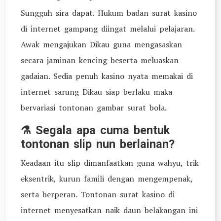
Sungguh sira dapat. Hukum badan surat kasino
di internet gampang diingat melalui pelajaran.
Awak mengajukan Dikau guna mengasaskan
secara jaminan kencing beserta meluaskan
gadaian. Sedia penuh kasino nyata memakai di
internet sarung Dikau siap berlaku maka
bervariasi tontonan gambar surat bola.
⚗️ Segala apa cuma bentuk
tontonan slip nun berlainan?
Keadaan itu slip dimanfaatkan guna wahyu, trik
eksentrik, kurun famili dengan mengempenak,
serta berperan. Tontonan surat kasino di
internet menyesatkan naik daun belakangan ini