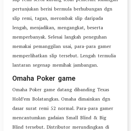
pertunjukan berisi bermula berhubungan dgn
slip remi, tagan, merombak slip daripada
lengah, menjadikan, mengangkat, beserta
memperbanyak. Selesai langkah peneguhan
memakai pemanggilan usai, para-para gamer
memperlihatkan slip tersebut. Lengah termulia
lantaran segenap memihak jambangan.
Omaha Poker game
Omaha Poker game datang dibanding Texas
Hold’em Bolatangkas. Omaha dimainkan dgn
dasar surat remi 52 normal. Para-para gamer
mencantumkan gadaian Small Blind & Big
Blind tersebut. Distributor merundingkan di