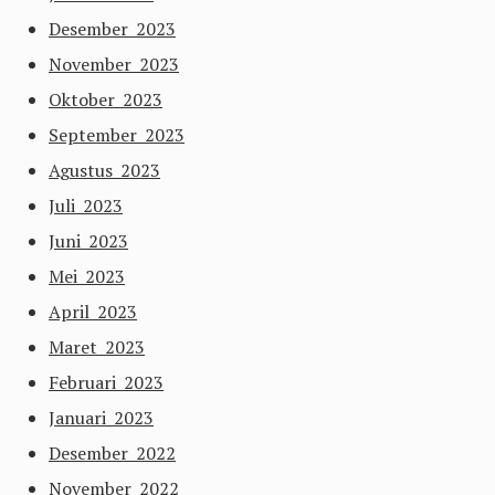
Desember 2023
November 2023
Oktober 2023
September 2023
Agustus 2023
Juli 2023
Juni 2023
Mei 2023
April 2023
Maret 2023
Februari 2023
Januari 2023
Desember 2022
November 2022