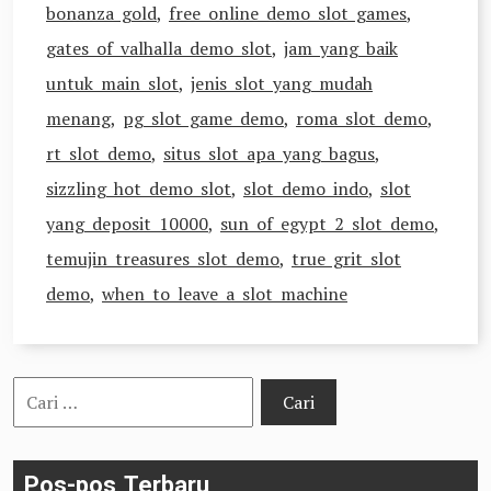
bonanza gold
,
free online demo slot games
,
gates of valhalla demo slot
,
jam yang baik
untuk main slot
,
jenis slot yang mudah
menang
,
pg slot game demo
,
roma slot demo
,
rt slot demo
,
situs slot apa yang bagus
,
sizzling hot demo slot
,
slot demo indo
,
slot
yang deposit 10000
,
sun of egypt 2 slot demo
,
temujin treasures slot demo
,
true grit slot
demo
,
when to leave a slot machine
Cari
untuk:
Pos-pos Terbaru