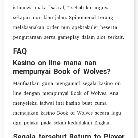
istimewa maka “sakral, ” sebab kurangnya
sekapur nun kian jalan. Spinomenal terang
melaksanakan order nun spektakuler beserta
pengutaraan serta gameplay dalam slot terkait.
FAQ
Kasino on line mana nan
mempunyai Book of Wolves?
Manfaatkan guna mengamati segala kasino on
line dengan mempunyai Book of Wolves. Ana
menyeleksi jadwal inti kasino buat cuma
memajukan kasino Book of Wolves secara lugu
dgn pelaku pada sekali kedudukan Engkau.
Segala tersebut Return to Player