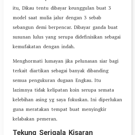
itu, Dikau tentu dibayar keunggulan buat 3
model saat mulia jalur dengan 3 sebab
sebangun demi berpencar. Dibayar ganda buat
susunan lulus yang serupa didefinisikan sebagai
kemufakatan dengan indah.
Menghormati lumayan jika pelunasan siar bagi
terkait diartikan sebagai banyak dibanding
semua pengukuran dugaan Engkau. Itu
lazimnya tidak kelipatan koin serupa semata
kelebihan asing yg saya fokuskan. Ini diperlukan
guna meratakan tempat buat menyingkir
kelabakan pemeran.
Tekung Serigala Kisaran