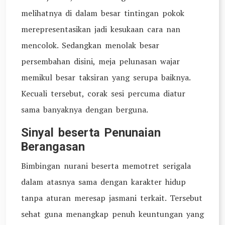
melihatnya di dalam besar tintingan pokok
merepresentasikan jadi kesukaan cara nan
mencolok. Sedangkan menolak besar
persembahan disini, meja pelunasan wajar
memikul besar taksiran yang serupa baiknya.
Kecuali tersebut, corak sesi percuma diatur
sama banyaknya dengan berguna.
Sinyal beserta Penunaian
Berangasan
Bimbingan nurani beserta memotret serigala
dalam atasnya sama dengan karakter hidup
tanpa aturan meresap jasmani terkait. Tersebut
sehat guna menangkap penuh keuntungan yang