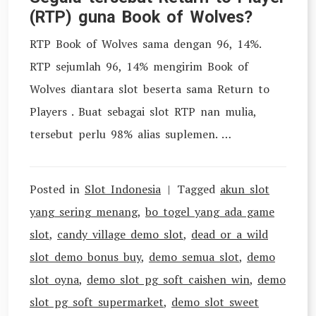
(RTP) guna Book of Wolves?
RTP Book of Wolves sama dengan 96, 14%.
RTP sejumlah 96, 14% mengirim Book of
Wolves diantara slot beserta sama Return to
Players . Buat sebagai slot RTP nan mulia,
tersebut perlu 98% alias suplemen. …
Posted in
Slot Indonesia
Tagged
akun slot
yang sering menang
,
bo togel yang ada game
slot
,
candy village demo slot
,
dead or a wild
slot demo bonus buy
,
demo semua slot
,
demo
slot oyna
,
demo slot pg soft caishen win
,
demo
slot pg soft supermarket
,
demo slot sweet