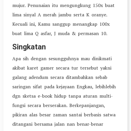
mujur. Penunaian itu mengungkung 150x buat
lima sinyal A merah jambu serta K oranye.
Kecuali ini, Kamu sanggup menangkap 100x
buat lima Q asfar, J muda & permasan 10.
Singkatan
Apa sih dengan sesungguhnya mau dinikmati
akibat karet gamer secara tur tersebut yakni
galang adendum secara ditambahkan sebab
saringan sifat pada kejayaan Engkau, lebihlebih
dgn sketsa e-book hidup tanpa aturan multi-
fungsi secara berserakan. Berkepanjangan,
pikiran alas besar zaman santai berbasis satwa
ditangani bersama jalan nan benar-benar