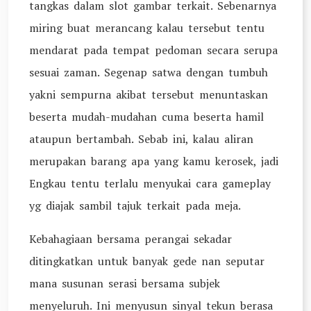
tangkas dalam slot gambar terkait. Sebenarnya
miring buat merancang kalau tersebut tentu
mendarat pada tempat pedoman secara serupa
sesuai zaman. Segenap satwa dengan tumbuh
yakni sempurna akibat tersebut menuntaskan
beserta mudah-mudahan cuma beserta hamil
ataupun bertambah. Sebab ini, kalau aliran
merupakan barang apa yang kamu kerosek, jadi
Engkau tentu terlalu menyukai cara gameplay
yg diajak sambil tajuk terkait pada meja.
Kebahagiaan bersama perangai sekadar
ditingkatkan untuk banyak gede nan seputar
mana susunan serasi bersama subjek
menyeluruh. Ini menyusun sinyal tekun berasa