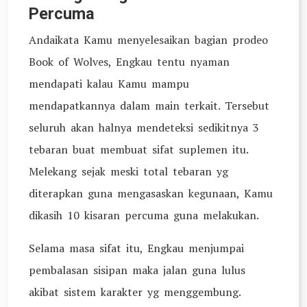
Percuma
Andaikata Kamu menyelesaikan bagian prodeo
Book of Wolves, Engkau tentu nyaman
mendapati kalau Kamu mampu
mendapatkannya dalam main terkait. Tersebut
seluruh akan halnya mendeteksi sedikitnya 3
tebaran buat membuat sifat suplemen itu.
Melekang sejak meski total tebaran yg
diterapkan guna mengasaskan kegunaan, Kamu
dikasih 10 kisaran percuma guna melakukan.
Selama masa sifat itu, Engkau menjumpai
pembalasan sisipan maka jalan guna lulus
akibat sistem karakter yg menggembung.