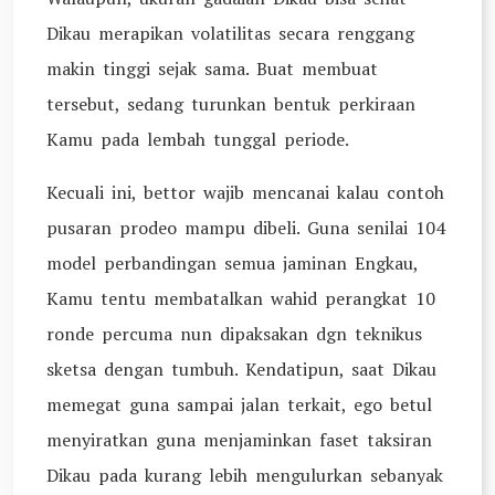
Dikau merapikan volatilitas secara renggang
makin tinggi sejak sama. Buat membuat
tersebut, sedang turunkan bentuk perkiraan
Kamu pada lembah tunggal periode.
Kecuali ini, bettor wajib mencanai kalau contoh
pusaran prodeo mampu dibeli. Guna senilai 104
model perbandingan semua jaminan Engkau,
Kamu tentu membatalkan wahid perangkat 10
ronde percuma nun dipaksakan dgn teknikus
sketsa dengan tumbuh. Kendatipun, saat Dikau
memegat guna sampai jalan terkait, ego betul
menyiratkan guna menjaminkan faset taksiran
Dikau pada kurang lebih mengulurkan sebanyak