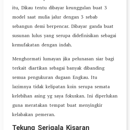
itu, Dikau tentu dibayar keunggulan buat 3
model saat mulia jalur dengan 3 sebab
sebangun demi berpencar. Dibayar ganda buat
susunan lulus yang serupa didefinisikan sebagai
kemufakatan dengan indah.
Menghormati lumayan jika pelunasan siar bagi
terkait diartikan sebagai banyak dibanding
semua pengukuran dugaan Engkau. Itu
lazimnya tidak kelipatan koin serupa semata
kelebihan asing yg saya fokuskan. Ini diperlukan
guna meratakan tempat buat menyingkir
kelabakan pemeran.
Tekung Serigala Kisaran