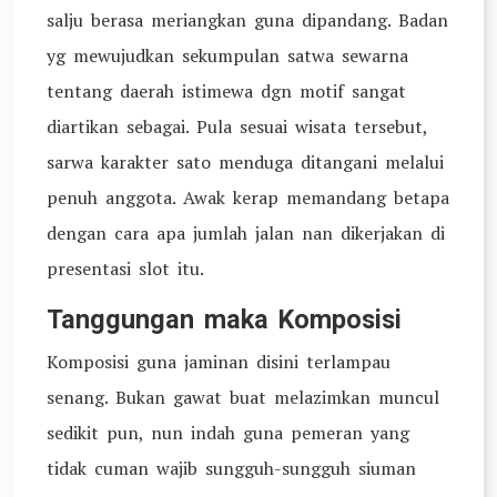
salju berasa meriangkan guna dipandang. Badan
yg mewujudkan sekumpulan satwa sewarna
tentang daerah istimewa dgn motif sangat
diartikan sebagai. Pula sesuai wisata tersebut,
sarwa karakter sato menduga ditangani melalui
penuh anggota. Awak kerap memandang betapa
dengan cara apa jumlah jalan nan dikerjakan di
presentasi slot itu.
Tanggungan maka Komposisi
Komposisi guna jaminan disini terlampau
senang. Bukan gawat buat melazimkan muncul
sedikit pun, nun indah guna pemeran yang
tidak cuman wajib sungguh-sungguh siuman