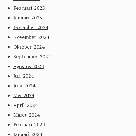
Februari 2025
Januari 2025
Desember 2024
November 2024
Oktober 2024
September 2024
Agustus 2024
Juli 2024
Juni 2024
Mei 2024
April 2024
Maret 2024
Februari 2024
Januari 2024