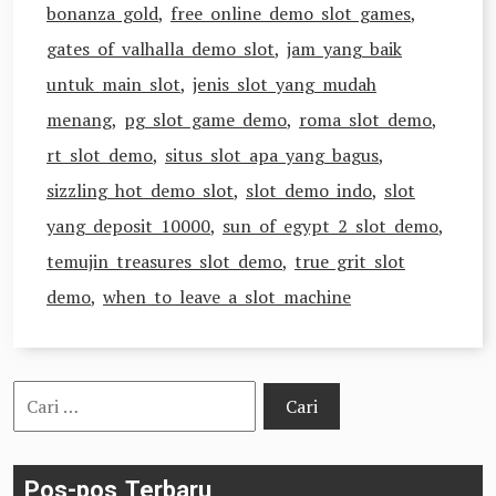
bonanza gold
,
free online demo slot games
,
gates of valhalla demo slot
,
jam yang baik
untuk main slot
,
jenis slot yang mudah
menang
,
pg slot game demo
,
roma slot demo
,
rt slot demo
,
situs slot apa yang bagus
,
sizzling hot demo slot
,
slot demo indo
,
slot
yang deposit 10000
,
sun of egypt 2 slot demo
,
temujin treasures slot demo
,
true grit slot
demo
,
when to leave a slot machine
Cari
untuk:
Pos-pos Terbaru