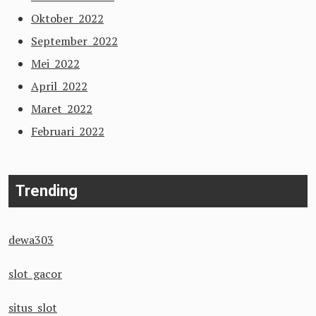
Oktober 2022
September 2022
Mei 2022
April 2022
Maret 2022
Februari 2022
Trending
dewa303
slot gacor
situs slot