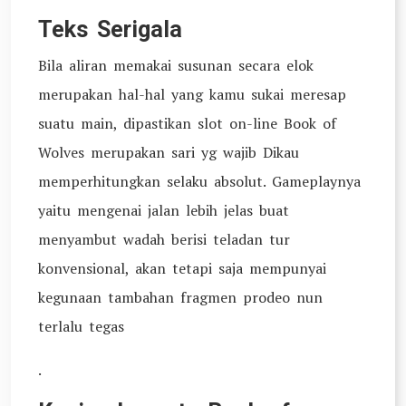
Teks Serigala
Bila aliran memakai susunan secara elok
merupakan hal-hal yang kamu sukai meresap
suatu main, dipastikan slot on-line Book of
Wolves merupakan sari yg wajib Dikau
memperhitungkan selaku absolut. Gameplaynya
yaitu mengenai jalan lebih jelas buat
menyambut wadah berisi teladan tur
konvensional, akan tetapi saja mempunyai
kegunaan tambahan fragmen prodeo nun
terlalu tegas
.