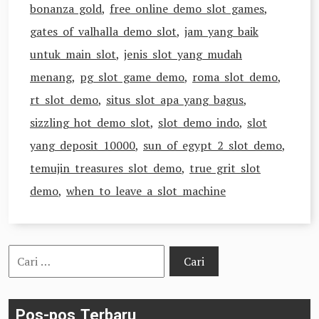
bonanza gold
,
free online demo slot games
,
gates of valhalla demo slot
,
jam yang baik
untuk main slot
,
jenis slot yang mudah
menang
,
pg slot game demo
,
roma slot demo
,
rt slot demo
,
situs slot apa yang bagus
,
sizzling hot demo slot
,
slot demo indo
,
slot
yang deposit 10000
,
sun of egypt 2 slot demo
,
temujin treasures slot demo
,
true grit slot
demo
,
when to leave a slot machine
Cari
untuk:
Pos-pos Terbaru