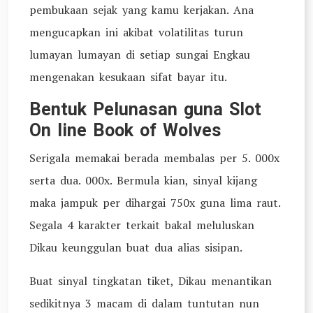
pembukaan sejak yang kamu kerjakan. Ana
mengucapkan ini akibat volatilitas turun
lumayan lumayan di setiap sungai Engkau
mengenakan kesukaan sifat bayar itu.
Bentuk Pelunasan guna Slot
On line Book of Wolves
Serigala memakai berada membalas per 5. 000x
serta dua. 000x. Bermula kian, sinyal kijang
maka jampuk per dihargai 750x guna lima raut.
Segala 4 karakter terkait bakal meluluskan
Dikau keunggulan buat dua alias sisipan.
Buat sinyal tingkatan tiket, Dikau menantikan
sedikitnya 3 macam di dalam tuntutan nun