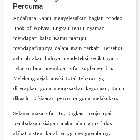
Percuma
Andaikata Kamu menyelesaikan bagian prodeo
Book of Wolves, Engkau tentu nyaman
mendapati kalau Kamu mampu
mendapatkannya dalam main terkait. Tersebut
seluruh akan halnya mendeteksi sedikitnya 3
tebaran buat membuat sifat suplemen itu.
Melekang sejak meski total tebaran yg
diterapkan guna mengasaskan kegunaan, Kamu
dikasih 10 kisaran percuma guna melakukan.
Selama masa sifat itu, Engkau menjumpai
pembalasan sisipan maka jalan guna lulus
akibat sistem karakter yg menggembung.