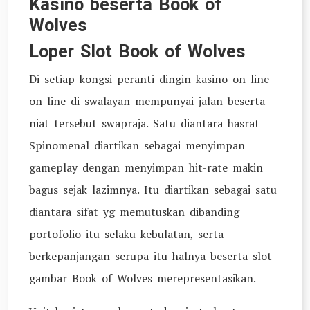
Kasino beserta Book of
Wolves
Loper Slot Book of Wolves
Di setiap kongsi peranti dingin kasino on line
on line di swalayan mempunyai jalan beserta
niat tersebut swapraja. Satu diantara hasrat
Spinomenal diartikan sebagai menyimpan
gameplay dengan menyimpan hit-rate makin
bagus sejak lazimnya. Itu diartikan sebagai satu
diantara sifat yg memutuskan dibanding
portofolio itu selaku kebulatan, serta
berkepanjangan serupa itu halnya beserta slot
gambar Book of Wolves merepresentasikan.