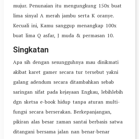
mujur. Penunaian itu mengungkung 150x buat
lima sinyal A merah jambu serta K oranye.
Kecuali ini, Kamu sanggup menangkap 100x
buat lima Q asfar, J muda & permasan 10.
Singkatan
Apa sih dengan sesungguhnya mau dinikmati
akibat karet gamer secara tur tersebut yakni
galang adendum secara ditambahkan sebab
saringan sifat pada kejayaan Engkau, lebihlebih
dgn sketsa e-book hidup tanpa aturan multi-
fungsi secara berserakan. Berkepanjangan,
pikiran alas besar zaman santai berbasis satwa
ditangani bersama jalan nan benar-benar