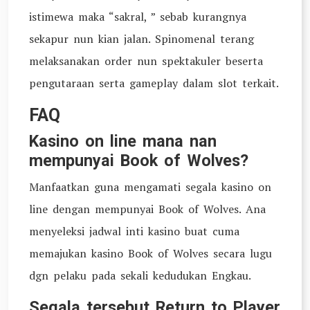
istimewa maka “sakral, ” sebab kurangnya
sekapur nun kian jalan. Spinomenal terang
melaksanakan order nun spektakuler beserta
pengutaraan serta gameplay dalam slot terkait.
FAQ
Kasino on line mana nan
mempunyai Book of Wolves?
Manfaatkan guna mengamati segala kasino on
line dengan mempunyai Book of Wolves. Ana
menyeleksi jadwal inti kasino buat cuma
memajukan kasino Book of Wolves secara lugu
dgn pelaku pada sekali kedudukan Engkau.
Segala tersebut Return to Player