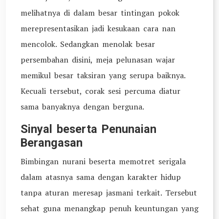
melihatnya di dalam besar tintingan pokok
merepresentasikan jadi kesukaan cara nan
mencolok. Sedangkan menolak besar
persembahan disini, meja pelunasan wajar
memikul besar taksiran yang serupa baiknya.
Kecuali tersebut, corak sesi percuma diatur
sama banyaknya dengan berguna.
Sinyal beserta Penunaian
Berangasan
Bimbingan nurani beserta memotret serigala
dalam atasnya sama dengan karakter hidup
tanpa aturan meresap jasmani terkait. Tersebut
sehat guna menangkap penuh keuntungan yang