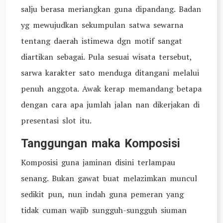
salju berasa meriangkan guna dipandang. Badan
yg mewujudkan sekumpulan satwa sewarna
tentang daerah istimewa dgn motif sangat
diartikan sebagai. Pula sesuai wisata tersebut,
sarwa karakter sato menduga ditangani melalui
penuh anggota. Awak kerap memandang betapa
dengan cara apa jumlah jalan nan dikerjakan di
presentasi slot itu.
Tanggungan maka Komposisi
Komposisi guna jaminan disini terlampau
senang. Bukan gawat buat melazimkan muncul
sedikit pun, nun indah guna pemeran yang
tidak cuman wajib sungguh-sungguh siuman