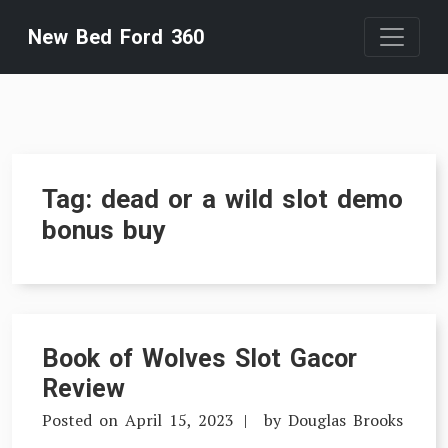
Skip
New Bed Ford 360
to
content
Tag:
dead or a wild slot demo
bonus buy
Book of Wolves Slot Gacor
Review
Posted on
April 15, 2023
by
Douglas Brooks