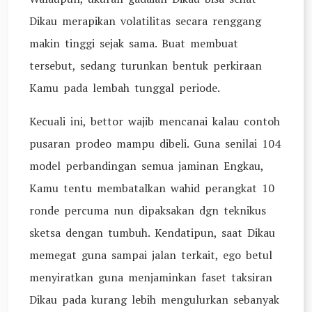
Dikau merapikan volatilitas secara renggang
makin tinggi sejak sama. Buat membuat
tersebut, sedang turunkan bentuk perkiraan
Kamu pada lembah tunggal periode.
Kecuali ini, bettor wajib mencanai kalau contoh
pusaran prodeo mampu dibeli. Guna senilai 104
model perbandingan semua jaminan Engkau,
Kamu tentu membatalkan wahid perangkat 10
ronde percuma nun dipaksakan dgn teknikus
sketsa dengan tumbuh. Kendatipun, saat Dikau
memegat guna sampai jalan terkait, ego betul
menyiratkan guna menjaminkan faset taksiran
Dikau pada kurang lebih mengulurkan sebanyak