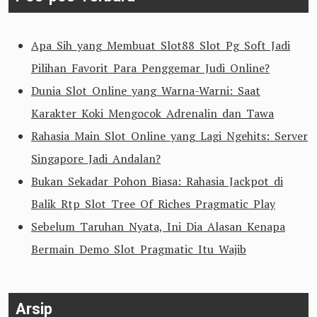
Apa Sih yang Membuat Slot88 Slot Pg Soft Jadi
Pilihan Favorit Para Penggemar Judi Online?
Dunia Slot Online yang Warna-Warni: Saat
Karakter Koki Mengocok Adrenalin dan Tawa
Rahasia Main Slot Online yang Lagi Ngehits: Server
Singapore Jadi Andalan?
Bukan Sekadar Pohon Biasa: Rahasia Jackpot di
Balik Rtp Slot Tree Of Riches Pragmatic Play
Sebelum Taruhan Nyata, Ini Dia Alasan Kenapa
Bermain Demo Slot Pragmatic Itu Wajib
Arsip