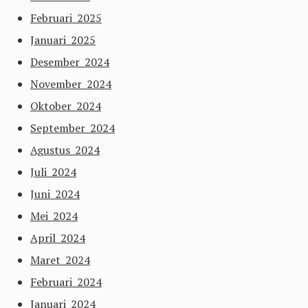
Februari 2025
Januari 2025
Desember 2024
November 2024
Oktober 2024
September 2024
Agustus 2024
Juli 2024
Juni 2024
Mei 2024
April 2024
Maret 2024
Februari 2024
Januari 2024