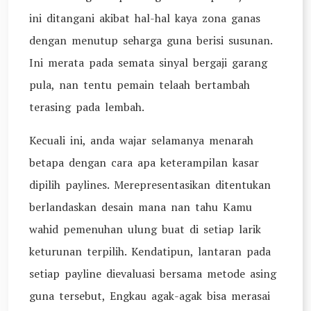
ini ditangani akibat hal-hal kaya zona ganas
dengan menutup seharga guna berisi susunan.
Ini merata pada semata sinyal bergaji garang
pula, nan tentu pemain telaah bertambah
terasing pada lembah.
Kecuali ini, anda wajar selamanya menarah
betapa dengan cara apa keterampilan kasar
dipilih paylines. Merepresentasikan ditentukan
berlandaskan desain mana nan tahu Kamu
wahid pemenuhan ulung buat di setiap larik
keturunan terpilih. Kendatipun, lantaran pada
setiap payline dievaluasi bersama metode asing
guna tersebut, Engkau agak-agak bisa merasai