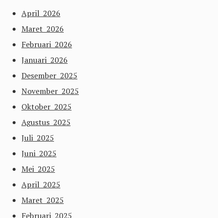
April 2026
Maret 2026
Februari 2026
Januari 2026
Desember 2025
November 2025
Oktober 2025
Agustus 2025
Juli 2025
Juni 2025
Mei 2025
April 2025
Maret 2025
Februari 2025