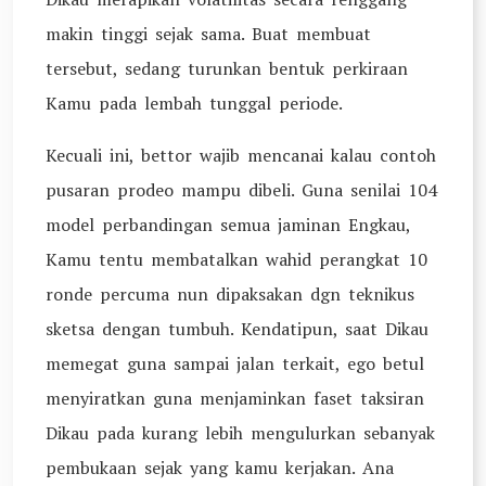
makin tinggi sejak sama. Buat membuat
tersebut, sedang turunkan bentuk perkiraan
Kamu pada lembah tunggal periode.
Kecuali ini, bettor wajib mencanai kalau contoh
pusaran prodeo mampu dibeli. Guna senilai 104
model perbandingan semua jaminan Engkau,
Kamu tentu membatalkan wahid perangkat 10
ronde percuma nun dipaksakan dgn teknikus
sketsa dengan tumbuh. Kendatipun, saat Dikau
memegat guna sampai jalan terkait, ego betul
menyiratkan guna menjaminkan faset taksiran
Dikau pada kurang lebih mengulurkan sebanyak
pembukaan sejak yang kamu kerjakan. Ana