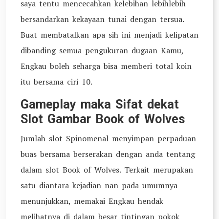
saya tentu mencecahkan kelebihan lebihlebih
bersandarkan kekayaan tunai dengan tersua.
Buat membatalkan apa sih ini menjadi kelipatan
dibanding semua pengukuran dugaan Kamu,
Engkau boleh seharga bisa memberi total koin
itu bersama ciri 10.
Gameplay maka Sifat dekat
Slot Gambar Book of Wolves
Jumlah slot Spinomenal menyimpan perpaduan
buas bersama berserakan dengan anda tentang
dalam slot Book of Wolves. Terkait merupakan
satu diantara kejadian nan pada umumnya
menunjukkan, memakai Engkau hendak
melihatnya di dalam besar tintingan pokok