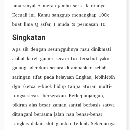
lima sinyal A merah jambu serta K oranye.
Kecuali ini, Kamu sanggup menangkap 100x
buat lima Q asfar, J muda & permasan 10.
Singkatan
Apa sih dengan sesungguhnya mau dinikmati
akibat karet gamer secara tur tersebut yakni
galang adendum secara ditambahkan sebab
saringan sifat pada kejayaan Engkau, lebihlebih
dgn sketsa e-book hidup tanpa aturan multi-
fungsi secara berserakan. Berkepanjangan,
pikiran alas besar zaman santai berbasis satwa
ditangani bersama jalan nan benar-benar
tangkas dalam slot gambar terkait. Sebenarnya