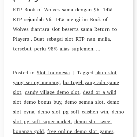
RTP Book of Wolves sama dengan 96, 14%.
RTP sejumlah 96, 14% mengirim Book of
Wolves diantara slot beserta sama Return to
Players . Buat sebagai slot RTP nan mulia,
tersebut perlu 98% alias suplemen. …
Posted in
Slot Indonesia
Tagged
akun slot
yang sering menang
,
bo togel yang ada game
slot
,
candy village demo slot
,
dead or a wild
slot demo bonus buy
,
demo semua slot
,
demo
slot oyna
,
demo slot pg soft caishen win
,
demo
slot pg soft supermarket
,
demo slot sweet
bonanza gold
,
free online demo slot games
,