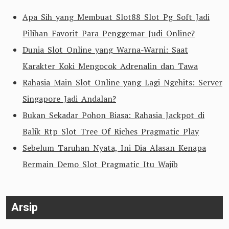
Apa Sih yang Membuat Slot88 Slot Pg Soft Jadi
Pilihan Favorit Para Penggemar Judi Online?
Dunia Slot Online yang Warna-Warni: Saat
Karakter Koki Mengocok Adrenalin dan Tawa
Rahasia Main Slot Online yang Lagi Ngehits: Server
Singapore Jadi Andalan?
Bukan Sekadar Pohon Biasa: Rahasia Jackpot di
Balik Rtp Slot Tree Of Riches Pragmatic Play
Sebelum Taruhan Nyata, Ini Dia Alasan Kenapa
Bermain Demo Slot Pragmatic Itu Wajib
Arsip