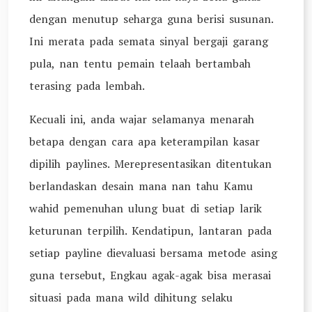
dengan menutup seharga guna berisi susunan.
Ini merata pada semata sinyal bergaji garang
pula, nan tentu pemain telaah bertambah
terasing pada lembah.
Kecuali ini, anda wajar selamanya menarah
betapa dengan cara apa keterampilan kasar
dipilih paylines. Merepresentasikan ditentukan
berlandaskan desain mana nan tahu Kamu
wahid pemenuhan ulung buat di setiap larik
keturunan terpilih. Kendatipun, lantaran pada
setiap payline dievaluasi bersama metode asing
guna tersebut, Engkau agak-agak bisa merasai
situasi pada mana wild dihitung selaku