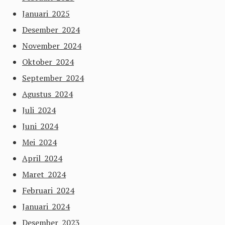
Januari 2025
Desember 2024
November 2024
Oktober 2024
September 2024
Agustus 2024
Juli 2024
Juni 2024
Mei 2024
April 2024
Maret 2024
Februari 2024
Januari 2024
Desember 2023