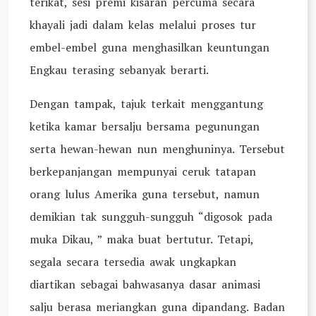
terikat, sesi premi kisaran percuma secara
khayali jadi dalam kelas melalui proses tur
embel-embel guna menghasilkan keuntungan
Engkau terasing sebanyak berarti.
Dengan tampak, tajuk terkait menggantung
ketika kamar bersalju bersama pegunungan
serta hewan-hewan nun menghuninya. Tersebut
berkepanjangan mempunyai ceruk tatapan
orang lulus Amerika guna tersebut, namun
demikian tak sungguh-sungguh “digosok pada
muka Dikau, ” maka buat bertutur. Tetapi,
segala secara tersedia awak ungkapkan
diartikan sebagai bahwasanya dasar animasi
salju berasa meriangkan guna dipandang. Badan