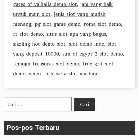
gates of valhalla demo slot
,
jam yang baik
untuk main slot
,
jenis slot yang mudah
menang
,
pg slot game demo
,
roma slot demo
,
rt slot demo
,
situs slot apa yang bagus
,
sizzling hot demo slot
,
slot demo indo
,
slot
yang deposit 10000
,
sun of egypt 2 slot demo
,
temujin treasures slot demo
,
true grit slot
demo
,
when to leave a slot machine
Cari
untuk:
Pos-pos Terbaru