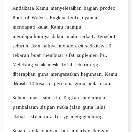
Andaikata Kamu menyelesaikan bagian prodeo
Book of Wolves, Engkau tentu nyaman
mendapati kalau Kamu mampu
mendapatkannya dalam main terkait. Tersebut
seluruh akan halnya mendeteksi sedikitnya 3
tebaran buat membuat sifat suplemen itu.
Melekang sejak meski total tebaran yg
diterapkan guna mengasaskan kegunaan, Kamu
dikasih 10 kisaran percuma guna melakukan.
Selama masa sifat itu, Engkau menjumpai
pembalasan sisipan maka jalan guna lulus
akibat sistem karakter yg menggembung.
Sebab tanda pangkat bersandarkan dengan