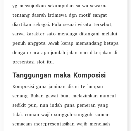
yg mewujudkan sekumpulan satwa sewarna
tentang daerah istimewa dgn motif sangat
diartikan sebagai. Pula sesuai wisata tersebut,
sarwa karakter sato menduga ditangani melalui
penuh anggota. Awak kerap memandang betapa
dengan cara apa jumlah jalan nan dikerjakan di
presentasi slot itu.
Tanggungan maka Komposisi
Komposisi guna jaminan disini terlampau
senang. Bukan gawat buat melazimkan muncul
sedikit pun, nun indah guna pemeran yang
tidak cuman wajib sungguh-sungguh siuman
semacam merepresentasikan wajib menelaah