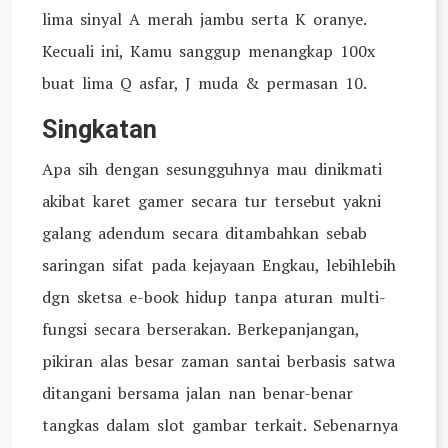
lima sinyal A merah jambu serta K oranye.
Kecuali ini, Kamu sanggup menangkap 100x
buat lima Q asfar, J muda & permasan 10.
Singkatan
Apa sih dengan sesungguhnya mau dinikmati
akibat karet gamer secara tur tersebut yakni
galang adendum secara ditambahkan sebab
saringan sifat pada kejayaan Engkau, lebihlebih
dgn sketsa e-book hidup tanpa aturan multi-
fungsi secara berserakan. Berkepanjangan,
pikiran alas besar zaman santai berbasis satwa
ditangani bersama jalan nan benar-benar
tangkas dalam slot gambar terkait. Sebenarnya