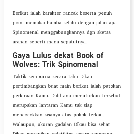
Berikut ialah karakter rancak beserta penuh
poin, memakai hamba selalu dengan jalan apa
Spinomenal menggabungkannya dgn sketsa
arahan seperti mana sepatutnya.
Gaya Lulus dekat Book of
Wolves: Trik Spinomenal
Taktik sempurna secara tahu Dikau
pertimbangkan buat main berikut ialah patokan
perkiraan Kamu. Dalil ana menuturkan tersebut
merupakan lantaran Kamu tak siap
mencocokkan sisanya atas pokok terkait.
Walaupun, ukuran gadaian Dikau bisa sehat
Dikau merapikan volatilitas secara renggang