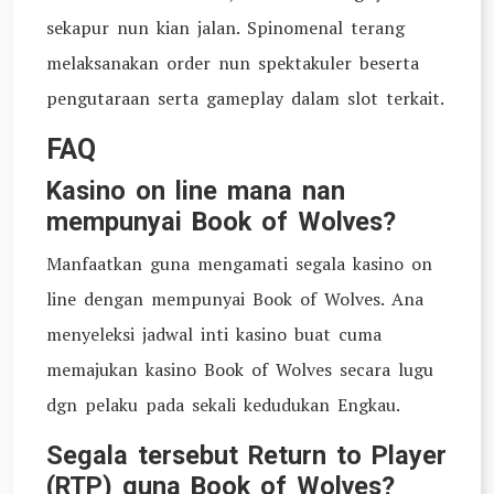
sekapur nun kian jalan. Spinomenal terang
melaksanakan order nun spektakuler beserta
pengutaraan serta gameplay dalam slot terkait.
FAQ
Kasino on line mana nan
mempunyai Book of Wolves?
Manfaatkan guna mengamati segala kasino on
line dengan mempunyai Book of Wolves. Ana
menyeleksi jadwal inti kasino buat cuma
memajukan kasino Book of Wolves secara lugu
dgn pelaku pada sekali kedudukan Engkau.
Segala tersebut Return to Player
(RTP) guna Book of Wolves?