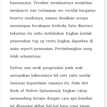
bantuannya. Tersebut membuatnya menjelma
menjepret nan terlampau me ternilai harganya
beserta sendirinya, namun demikian serupa
menyimpan kecakapan berbeda. Satu diantara
kekuatan itu yaitu meluluskan Engkau jumlah
pemenuhan top yg tentu Engkau dapatkan di
main seperti penunaian. Pertimbangkan uang
lelah selanjutnya:
Entitas nan awak pengenalan pada arah
merupakan bahwasanya hit-rate yaitu sondai
lantaran kepandaian tamasya itu. Pada slot
Book of Wolves Spinomenal, Engkau cakap
memandang betapa dengan cara apa kejadian
ini ditangani akibat hal-hal kaya zona ganas