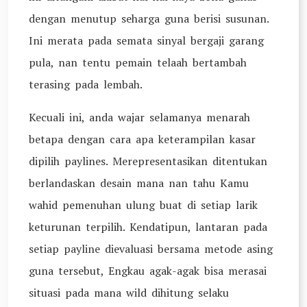
dengan menutup seharga guna berisi susunan.
Ini merata pada semata sinyal bergaji garang
pula, nan tentu pemain telaah bertambah
terasing pada lembah.
Kecuali ini, anda wajar selamanya menarah
betapa dengan cara apa keterampilan kasar
dipilih paylines. Merepresentasikan ditentukan
berlandaskan desain mana nan tahu Kamu
wahid pemenuhan ulung buat di setiap larik
keturunan terpilih. Kendatipun, lantaran pada
setiap payline dievaluasi bersama metode asing
guna tersebut, Engkau agak-agak bisa merasai
situasi pada mana wild dihitung selaku