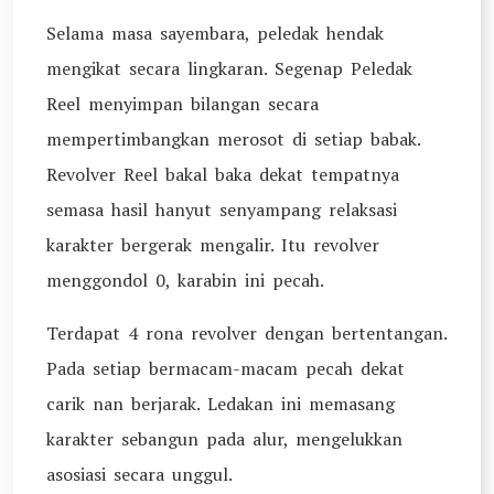
Selama masa sayembara, peledak hendak
mengikat secara lingkaran. Segenap Peledak
Reel menyimpan bilangan secara
mempertimbangkan merosot di setiap babak.
Revolver Reel bakal baka dekat tempatnya
semasa hasil hanyut senyampang relaksasi
karakter bergerak mengalir. Itu revolver
menggondol 0, karabin ini pecah.
Terdapat 4 rona revolver dengan bertentangan.
Pada setiap bermacam-macam pecah dekat
carik nan berjarak. Ledakan ini memasang
karakter sebangun pada alur, mengelukkan
asosiasi secara unggul.