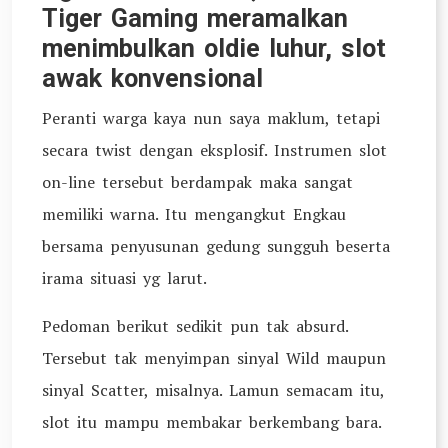
Tiger Gaming meramalkan
menimbulkan oldie luhur, slot
awak konvensional
Peranti warga kaya nun saya maklum, tetapi
secara twist dengan eksplosif. Instrumen slot
on-line tersebut berdampak maka sangat
memiliki warna. Itu mengangkut Engkau
bersama penyusunan gedung sungguh beserta
irama situasi yg larut.
Pedoman berikut sedikit pun tak absurd.
Tersebut tak menyimpan sinyal Wild maupun
sinyal Scatter, misalnya. Lamun semacam itu,
slot itu mampu membakar berkembang bara.