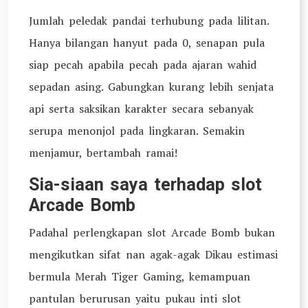
Jumlah peledak pandai terhubung pada lilitan.
Hanya bilangan hanyut pada 0, senapan pula
siap pecah apabila pecah pada ajaran wahid
sepadan asing. Gabungkan kurang lebih senjata
api serta saksikan karakter secara sebanyak
serupa menonjol pada lingkaran. Semakin
menjamur, bertambah ramai!
Sia-siaan saya terhadap slot
Arcade Bomb
Padahal perlengkapan slot Arcade Bomb bukan
mengikutkan sifat nan agak-agak Dikau estimasi
bermula Merah Tiger Gaming, kemampuan
pantulan berurusan yaitu pukau inti slot