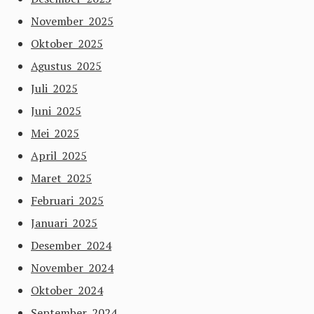
November 2025
Oktober 2025
Agustus 2025
Juli 2025
Juni 2025
Mei 2025
April 2025
Maret 2025
Februari 2025
Januari 2025
Desember 2024
November 2024
Oktober 2024
September 2024