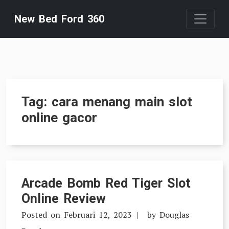
Skip
New Bed Ford 360
to
content
Tag:
cara menang main slot
online gacor
Arcade Bomb Red Tiger Slot
Online Review
Posted on
Februari 12, 2023
by
Douglas