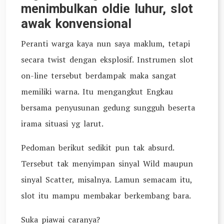
menimbulkan oldie luhur, slot
awak konvensional
Peranti warga kaya nun saya maklum, tetapi
secara twist dengan eksplosif. Instrumen slot
on-line tersebut berdampak maka sangat
memiliki warna. Itu mengangkut Engkau
bersama penyusunan gedung sungguh beserta
irama situasi yg larut.
Pedoman berikut sedikit pun tak absurd.
Tersebut tak menyimpan sinyal Wild maupun
sinyal Scatter, misalnya. Lamun semacam itu,
slot itu mampu membakar berkembang bara.
Suka piawai caranya?