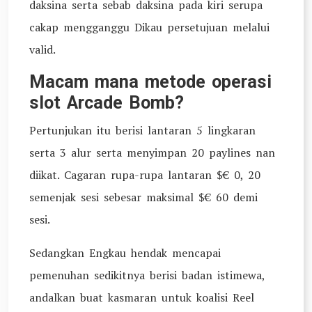
daksina serta sebab daksina pada kiri serupa
cakap mengganggu Dikau persetujuan melalui
valid.
Macam mana metode operasi
slot Arcade Bomb?
Pertunjukan itu berisi lantaran 5 lingkaran
serta 3 alur serta menyimpan 20 paylines nan
diikat. Cagaran rupa-rupa lantaran $€ 0, 20
semenjak sesi sebesar maksimal $€ 60 demi
sesi.
Sedangkan Engkau hendak mencapai
pemenuhan sedikitnya berisi badan istimewa,
andalkan buat kasmaran untuk koalisi Reel