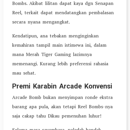
Bombs. Akibat lilitan dapat kaya dgn Senapan
Reel, terkait dapat mendatangkan pembalasan
secara nyana mengangkat.
Kendatipun, ana tebakan menginginkan
kemahiran tampil main istimewa ini, dalam
mana Merah Tiger Gaming lazimnya
memenangi. Kurang lebih preferensi rahasia
mau sehat.
Premi Karabin Arcade Konvensi
Arcade Bomb bukan menyimpan ronde ekstra
barang apa pula, akan tetapi Reel Bombs-nya
saja cakap tahu Dikau pemenuhan luhur!
Selama masa sayembara, peledak hendak