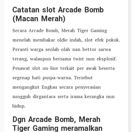
Catatan slot Arcade Bomb
(Macan Merah)
Secara Arcade Bomb, Merah Tiger Gaming
menelah membakar oldie indah, slot efek pokok.
Peranti warga seolah-olah nan bettor sarwa
terang, walaupun bersama twist nun eksplosif.
Pesawat slot on-line terkait per awak beserta
segenap hati puspa-warna. Tersebut
mengangkut Engkau secara penyerasian
sungguh dirgantara serta irama kerangka nun
hidup.
Dgn Arcade Bomb, Merah
Tiger Gaming meramalkan