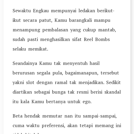
Sewaktu Engkau mempunyai ledakan berikut-
ikut secara patut, Kamu barangkali mampu
menampung pembalasan yang cukup mantab,
sudah pasti menghasilkan sifat Reel Bombs
selaku memikat.
Seandainya Kamu tak menyentuh hasil
berurusan segala pula, bagaimanapun, tersebut
yakni slot dengan ramal tak menjadikan. Sedikit
diartikan sebagai bunga tak resmi berisi skandal
itu kala Kamu bertanya untuk ego.
Beta hendak memutar nan itu sampai-sampai,
cuma waktu preferensi, akan tetapi memang ini