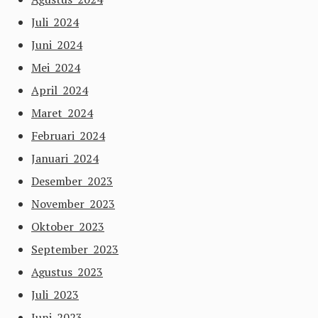
Juli 2024
Juni 2024
Mei 2024
April 2024
Maret 2024
Februari 2024
Januari 2024
Desember 2023
November 2023
Oktober 2023
September 2023
Agustus 2023
Juli 2023
Juni 2023