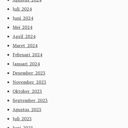
Juli 2024
Juni 2024
Mei 2024
April 2024
Maret 2024
Februari 2024
Januari 2024
Desember 2023
November 2023
Oktober 2023
September 2023
Agustus 2023
Juli 2023
Juni 2023