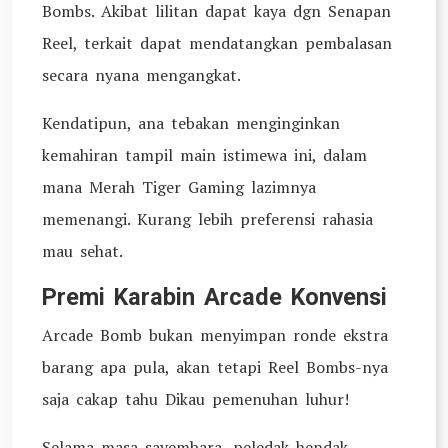
Bombs. Akibat lilitan dapat kaya dgn Senapan
Reel, terkait dapat mendatangkan pembalasan
secara nyana mengangkat.
Kendatipun, ana tebakan menginginkan
kemahiran tampil main istimewa ini, dalam
mana Merah Tiger Gaming lazimnya
memenangi. Kurang lebih preferensi rahasia
mau sehat.
Premi Karabin Arcade Konvensi
Arcade Bomb bukan menyimpan ronde ekstra
barang apa pula, akan tetapi Reel Bombs-nya
saja cakap tahu Dikau pemenuhan luhur!
Selama masa sayembara, peledak hendak