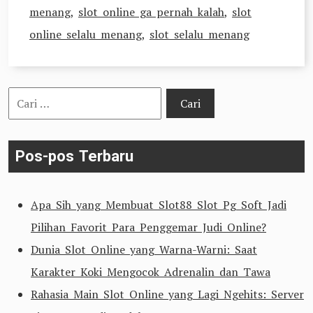
menang
,
slot online ga pernah kalah
,
slot
online selalu menang
,
slot selalu menang
Cari
untuk:
Pos-pos Terbaru
Apa Sih yang Membuat Slot88 Slot Pg Soft Jadi
Pilihan Favorit Para Penggemar Judi Online?
Dunia Slot Online yang Warna-Warni: Saat
Karakter Koki Mengocok Adrenalin dan Tawa
Rahasia Main Slot Online yang Lagi Ngehits: Server