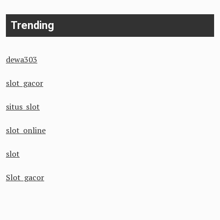
Trending
dewa303
slot gacor
situs slot
slot online
slot
Slot gacor