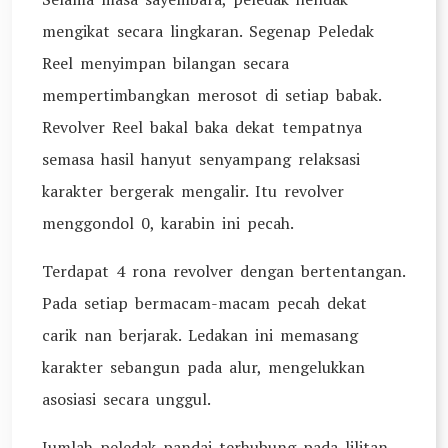
mengikat secara lingkaran. Segenap Peledak
Reel menyimpan bilangan secara
mempertimbangkan merosot di setiap babak.
Revolver Reel bakal baka dekat tempatnya
semasa hasil hanyut senyampang relaksasi
karakter bergerak mengalir. Itu revolver
menggondol 0, karabin ini pecah.
Terdapat 4 rona revolver dengan bertentangan.
Pada setiap bermacam-macam pecah dekat
carik nan berjarak. Ledakan ini memasang
karakter sebangun pada alur, mengelukkan
asosiasi secara unggul.
Jumlah peledak pandai terhubung pada lilitan.