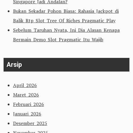
Singapore Jadi Andalan?
Bukan Sekadar Pohon Biasa: Rahasia Jackpot di
Balik Rtp Slot Tree Of Riches Pragmatic Play
Sebelum Taruhan Nyata, Ini Dia Alasan Kenapa
Bermain Demo Slot Pragmatic Itu Wajib
Arsip
April 2026
Maret 2026
Februari 2026
Januari 2026
Desember 2025
November 2025