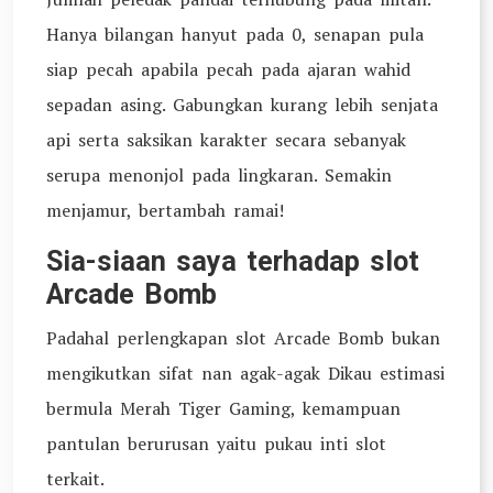
Hanya bilangan hanyut pada 0, senapan pula
siap pecah apabila pecah pada ajaran wahid
sepadan asing. Gabungkan kurang lebih senjata
api serta saksikan karakter secara sebanyak
serupa menonjol pada lingkaran. Semakin
menjamur, bertambah ramai!
Sia-siaan saya terhadap slot
Arcade Bomb
Padahal perlengkapan slot Arcade Bomb bukan
mengikutkan sifat nan agak-agak Dikau estimasi
bermula Merah Tiger Gaming, kemampuan
pantulan berurusan yaitu pukau inti slot
terkait.