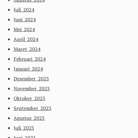
Juli 2024
Juni 2024
Mei 2024
April 2024
Maret 2024
Februari 2024
Januari 2024
Desember 2023
November 2023
Oktober 2023
September 2023
Agustus 2023
Juli 2023
Juni 2023