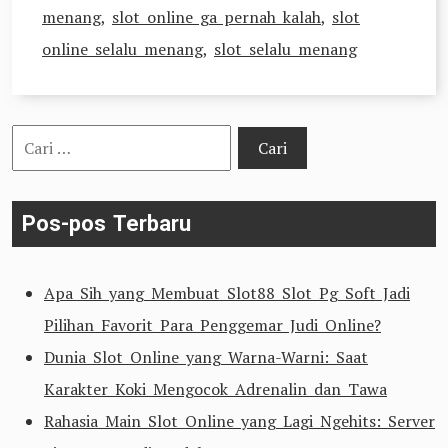
menang
,
slot online ga pernah kalah
,
slot
online selalu menang
,
slot selalu menang
Cari
untuk:
Pos-pos Terbaru
Apa Sih yang Membuat Slot88 Slot Pg Soft Jadi
Pilihan Favorit Para Penggemar Judi Online?
Dunia Slot Online yang Warna-Warni: Saat
Karakter Koki Mengocok Adrenalin dan Tawa
Rahasia Main Slot Online yang Lagi Ngehits: Server