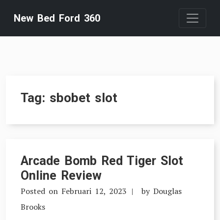
Skip
New Bed Ford 360
to
content
Tag:
sbobet slot
Arcade Bomb Red Tiger Slot
Online Review
Posted on
Februari 12, 2023
by
Douglas
Brooks