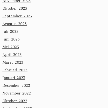
November 2023
Oktober 2023
September 2023
Agustus 2023
Juli 2023
Juni 2023
Mei 2023
April 2023
Maret 2023
Februari 2023
Januari 2023
Desember 2022
November 2022
Oktober 2022