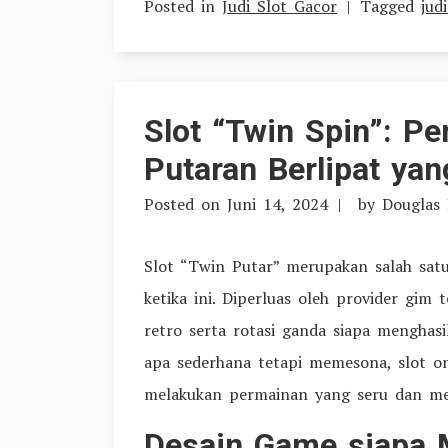
Posted in
Judi Slot Gacor
Tagged
jud
Slot “Twin Spin”: P
Putaran Berlipat ya
Posted on
Juni 14, 2024
by
Douglas 
Slot “Twin Putar” merupakan salah satu
ketika ini. Diperluas oleh provider gim
retro serta rotasi ganda siapa menghasi
apa sederhana tetapi memesona, slot o
melakukan permainan yang seru dan m
Desain Game siapa 