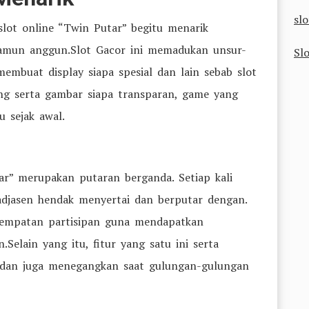
slo
slot online “Twin Putar” begitu menarik
mun anggun.Slot Gacor ini memadukan unsur-
Sl
mbuat display siapa spesial dan lain sebab slot
g serta gambar siapa transparan, game yang
u sejak awal.
ar” merupakan putaran berganda. Setiap kali
djasen hendak menyertai dan berputar dengan.
sempatan partisipan guna mendapatkan
Selain yang itu, fitur yang satu ini serta
dan juga menegangkan saat gulungan-gulungan