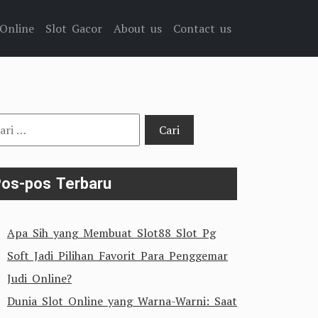
 Online
Slot Gacor
About us
Contact us
i
tuk:
os-pos Terbaru
Apa Sih yang Membuat Slot88 Slot Pg
Soft Jadi Pilihan Favorit Para Penggemar
Judi Online?
Dunia Slot Online yang Warna-Warni: Saat