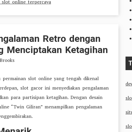
i slot online terpercaya
engalaman Retro dengan
ng Menciptakan Ketagihan
Brooks
T
 permainan slot online yang tengah dikenal
de
 terdepan, slot gacor ini menyediakan pengalaman
lkan para partisipan ketagihan. Dengan desain
sl
nline “Twin Giliran” menampilkan pengalaman
sit
enggembirakan.
sl
Menarik