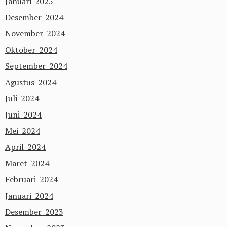
Januari 2025
Desember 2024
November 2024
Oktober 2024
September 2024
Agustus 2024
Juli 2024
Juni 2024
Mei 2024
April 2024
Maret 2024
Februari 2024
Januari 2024
Desember 2023